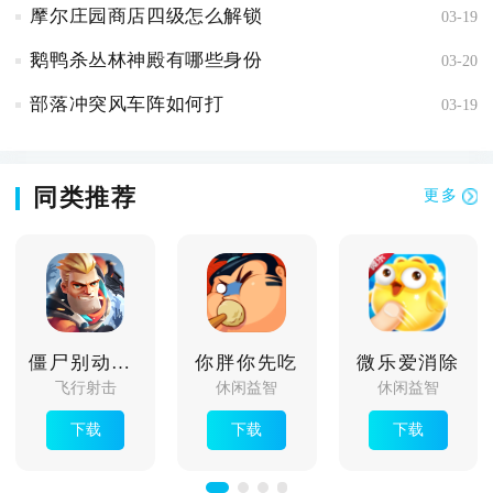
摩尔庄园商店四级怎么解锁
03-19
鹅鸭杀丛林神殿有哪些身份
03-20
部落冲突风车阵如何打
03-19
同类推荐
更多
僵尸别动队3d
你胖你先吃
微乐爱消除
飞行射击
休闲益智
休闲益智
下载
下载
下载