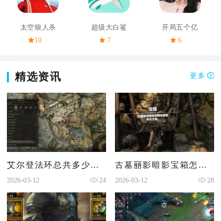
太空狼人杀
超级大白鲨
开局五个亿
10
7
6
精选资讯
更多
艾尔登法环总共多少张地图
古墓丽影暗影宝箱怎么拿
2026-03-12
24
2026-03-12
28