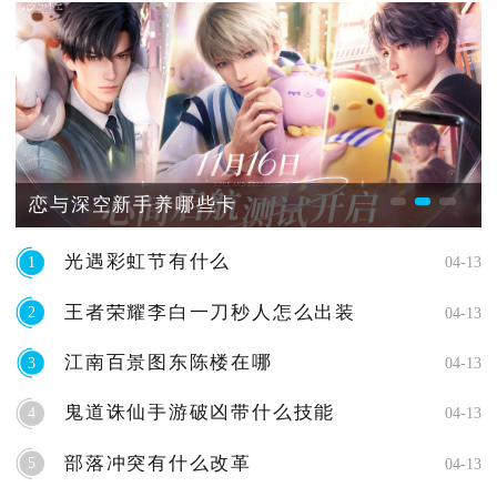
恋与深空新手养哪些卡
光遇彩虹节有什么
1
04-13
王者荣耀李白一刀秒人怎么出装
2
04-13
江南百景图东陈楼在哪
3
04-13
鬼道诛仙手游破凶带什么技能
4
04-13
部落冲突有什么改革
5
04-13