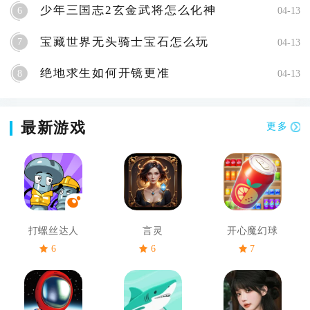
少年三国志2玄金武将怎么化神
6
04-13
宝藏世界无头骑士宝石怎么玩
7
04-13
绝地求生如何开镜更准
8
04-13
最新游戏
更多
打螺丝达人
言灵
开心魔幻球
6
6
7