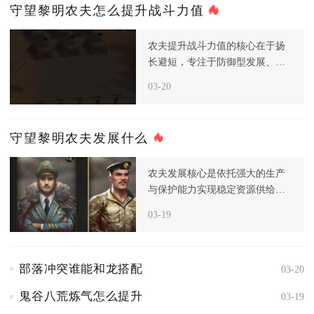
守望黎明农夫怎么提升战斗力值
农夫提升战斗力值的核心在于扬
长避短，专注于防御型发展、资
源高效生产和科技针对性强化，
03-20
从而构
守望黎明农夫发展什么
农夫发展核心是依托强大的生产
与保护能力实现稳定资源供给，
而非主动进攻，进入后期后，资
03-19
源和食
部落冲突谁能和龙搭配
03-20
鬼谷八荒炼气怎么提升
03-19