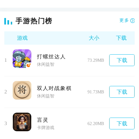
手游热门榜
更多
游戏
大小
下载
打螺丝达人
1
下载
73.29MB
休闲益智
双人对战象棋
2
下载
91.73MB
休闲益智
言灵
3
下载
62.20MB
卡牌游戏