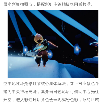
属小彩虹拍照点，搭配彩虹斗篷拍摄氛围感拉满。
空中彩虹环是彩虹节核心集体玩法，穿上对应颜色斗
篷为中央神坛充能，集齐当日色彩后可借助中心光柱
升空，进入彩虹环后角色会呈现缤纷色彩，浮岛区域