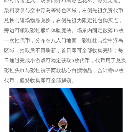
即可传送进入，场景内分布着彩色花丛、彩虹走道、
染料喷泉与空中浮岛等特色区域，左侧先祖负责代币
兑换与返场物品兑换，右侧先祖为限定礼包购买点，
旁边可领取彩虹服饰体验魔法。场景内固定散落15枚
一次性代币，分布在八人门地面、彩虹柱与空中浮岛
区域，拾取后不再刷新，首日即可全部收集完毕；每
日通过完成小游戏可稳定获取5枚代币，代币用于兑换
彩虹头巾与彩虹裤子两款核心白嫖物品，合计需62枚
代币，坚持收集即可全部解锁。