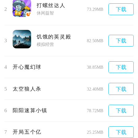
打螺丝达人
2
下载
73.29MB
休闲益智
饥饿的英灵殿
3
下载
82.50MB
模拟经营
4
开心魔幻球
下载
38.85MB
5
太空狼人杀
下载
32.40MB
6
阳阳速算小镇
下载
78.72MB
7
开局五个亿
下载
25.25MB