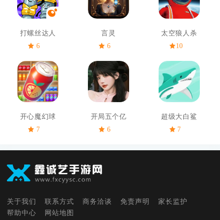
打螺丝达人
言灵
太空狼人杀
6
6
10
开心魔幻球
开局五个亿
超级大白鲨
7
6
7
关于我们
联系方式
商务洽谈
免责声明
家长监护
帮助中心
网站地图