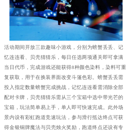
活动期间开放三款趣味小游戏，分别为螃蟹丢丢、记
忆连连看、贝壳猜猜乐，每日任选两项通关即可拿满
当日代币，完成游戏还能获得8种颜色染料，染料可重
复获取，用于在换装界面改变斗篷色彩。螃蟹丢丢需
投入指定数量螃蟹完成挑战，记忆连连看需消除全部
配对卡牌，贝壳猜猜乐需从三个宝箱中选中带光芒的
宝箱，玩法简单易上手，单人即可快速完成。此外场
景内设有彩虹跑道竞速玩法，参与滑行抵达终点可获
得金银铜牌魔法与贝壳烛火奖励，跑道终点还设有专