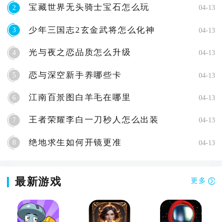
宝藏世界无头骑士宝石怎么玩
2
04-13
少年三国志2玄金武将怎么化神
3
04-13
光与夜之恋品质怎么升级
4
04-13
恋与深空新手养哪些卡
5
04-13
江南百景图白羊毛在哪里
6
04-13
王者荣耀李白一刀秒人怎么出装
7
04-13
绝地求生如何开镜更准
8
04-13
最新游戏
更多