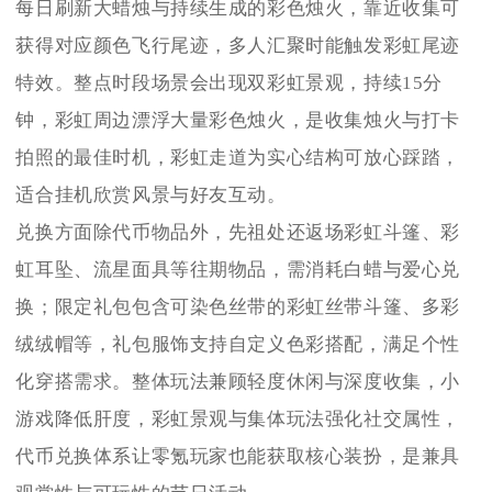
每日刷新大蜡烛与持续生成的彩色烛火，靠近收集可
获得对应颜色飞行尾迹，多人汇聚时能触发彩虹尾迹
特效。整点时段场景会出现双彩虹景观，持续15分
钟，彩虹周边漂浮大量彩色烛火，是收集烛火与打卡
拍照的最佳时机，彩虹走道为实心结构可放心踩踏，
适合挂机欣赏风景与好友互动。
兑换方面除代币物品外，先祖处还返场彩虹斗篷、彩
虹耳坠、流星面具等往期物品，需消耗白蜡与爱心兑
换；限定礼包包含可染色丝带的彩虹丝带斗篷、多彩
绒绒帽等，礼包服饰支持自定义色彩搭配，满足个性
化穿搭需求。整体玩法兼顾轻度休闲与深度收集，小
游戏降低肝度，彩虹景观与集体玩法强化社交属性，
代币兑换体系让零氪玩家也能获取核心装扮，是兼具