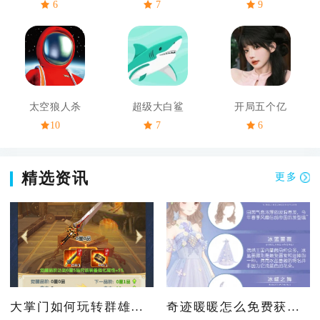
6
7
9
太空狼人杀
超级大白鲨
开局五个亿
10
7
6
精选资讯
更多
大掌门如何玩转群雄破阵
奇迹暖暖怎么免费获得套装