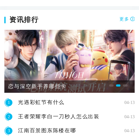
资讯排行
更多
恋与深空新手养哪些卡
光遇彩虹节有什么
1
04-13
王者荣耀李白一刀秒人怎么出装
2
04-13
江南百景图东陈楼在哪
3
04-13