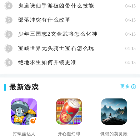
鬼道诛仙手游破凶带什么技能
4
04-13
部落冲突有什么改革
5
04-13
少年三国志2玄金武将怎么化神
6
04-13
宝藏世界无头骑士宝石怎么玩
7
04-13
绝地求生如何开镜更准
8
04-13
最新游戏
更多
打螺丝达人
开心魔幻球
饥饿的英灵殿