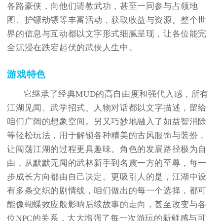
各路豪侠，向他们请教武功，甚至一同参与占领地
图、护镖劫镖等丰富活动，获取收益与资源。整个世
界的信息与互动都以文字形式细腻呈现，让各位能完
全沉浸在跌宕起伏的武侠人生中。
游戏特色
它继承了经典MUD的高自由度和强代入感，所有
江湖见闻、武学招式、人物对话都以文字描述，留给
咱们广阔的想象空间。另又巧妙地融入了如益智消除
等轻松玩法，用于解锁各种精美的古风服饰与装扮，
让闯荡江湖的过程更具趣味。角色的发展路径极为自
由，从默默无闻的武林新手到名震一方的至尊，每一
步成长方向都由自己决定。更吸引人的是，江湖中设
有多条交织的剧情线，咱们做出的每一个选择，都可
能像蝴蝶效应般影响后续故事的走向，甚至改变与各
位NPC的关系，大大增强了每一次游玩的新鲜感与可