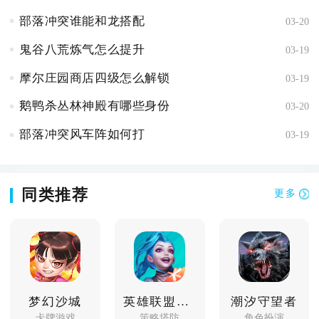
部落冲突谁能和龙搭配
03-20
鬼谷八荒炼气怎么提升
03-19
摩尔庄园商店四级怎么解锁
03-19
鹅鸭杀丛林神殿有哪些身份
03-20
部落冲突风车阵如何打
03-19
同类推荐
更多
梦幻沙城
英雄联盟手游体验服
潮汐守望者
卡牌游戏
策略塔防
角色扮演