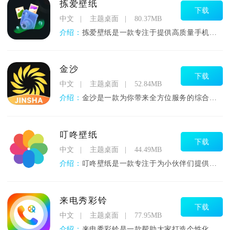
拣爱壁纸
下载
中文
主题桌面
80.37MB
介绍：
拣爱壁纸是一款专注于提供高质量手机壁纸的应用程序，其设计目标
金沙
下载
中文
主题桌面
52.84MB
介绍：
金沙是一款为你带来全方位服务的综合型软件平台我们精心打磨的界
叮咚壁纸
下载
中文
主题桌面
44.49MB
介绍：
叮咚壁纸是一款专注于为小伙伴们提供多样化桌面美化体验的个性化
来电秀彩铃
下载
中文
主题桌面
77.95MB
介绍：
来电秀彩铃是一款帮助大家打造个性化来电提醒的创意工具，让你在