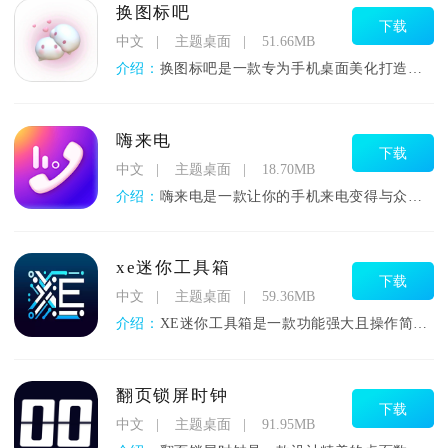
换图标吧
下载
中文
主题桌面
51.66MB
介绍：
换图标吧是一款专为手机桌面美化打造的创意工具，让你的手机界面
嗨来电
下载
中文
主题桌面
18.70MB
介绍：
嗨来电是一款让你的手机来电变得与众不同的个性化视频铃声软件。
xe迷你工具箱
下载
中文
主题桌面
59.36MB
介绍：
XE迷你工具箱是一款功能强大且操作简便的安卓应用，专为满足日
翻页锁屏时钟
下载
中文
主题桌面
91.95MB