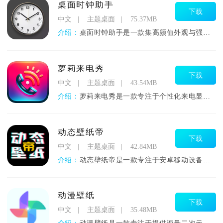
桌面时钟助手
下载
中文
主题桌面
75.37MB
介绍：
桌面时钟助手是一款集高颜值外观与强大实用性于一体的悬浮式桌面
萝莉来电秀
下载
中文
主题桌面
43.54MB
介绍：
萝莉来电秀是一款专注于个性化来电显示的安卓应用软件，为用户提
动态壁纸帝
下载
中文
主题桌面
42.84MB
介绍：
动态壁纸帝是一款专注于安卓移动设备的桌面美化工具，提供丰富多
动漫壁纸
下载
中文
主题桌面
35.48MB