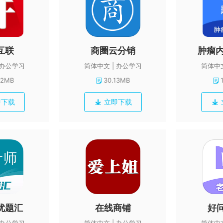
互联
商圈云分销
办公学习
简体中文
办公学习
简体中
62MB
30.13MB
即下载
立即下载
优题汇
在线商铺
好