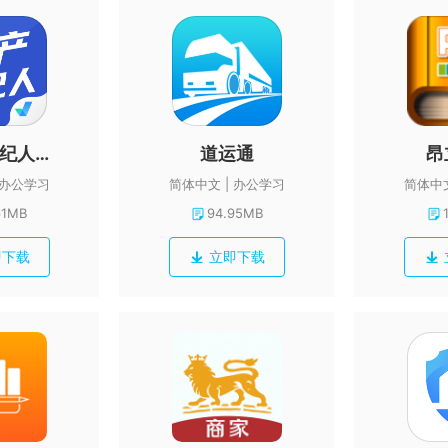
房地产经纪人考试聚题库
道运通
昂
办公学习
简体中文
办公学习
简体中
61MB
94.95MB
即下载
立即下载