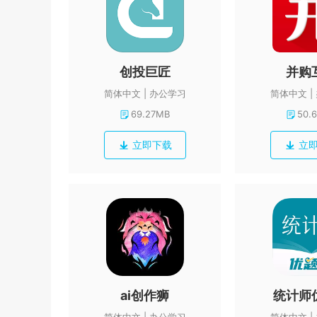
创投巨匠
并购
简体中文
办公学习
简体中文
69.27MB
50.
立即下载
立
ai创作狮
统计师