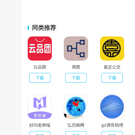
同类推荐
云品团
谱图
嘉定公交
下载
下载
下载
好问老师端
弘历精网
gz调音助理