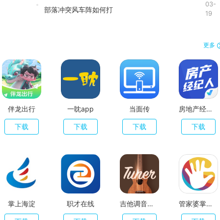
03-
部落冲突风车阵如何打
19
更多
伴龙出行
一眈app
当面传
房地产经纪人考试聚题库
下载
下载
下载
下载
掌上海淀
职才在线
吉他调音器专业版
管家婆掌上通