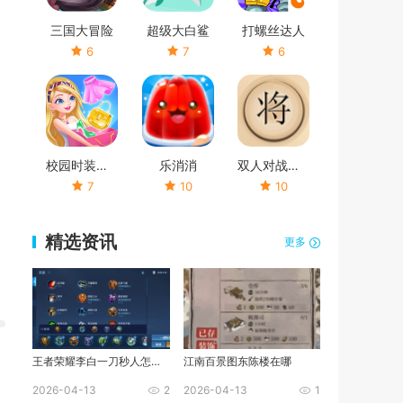
三国大冒险
超级大白鲨
打螺丝达人
6
7
6
校园时装店破解版
乐消消
双人对战象棋
7
10
10
精选资讯
更多
王者荣耀李白一刀秒人怎么出装
江南百景图东陈楼在哪
2026-04-13
2
2026-04-13
1