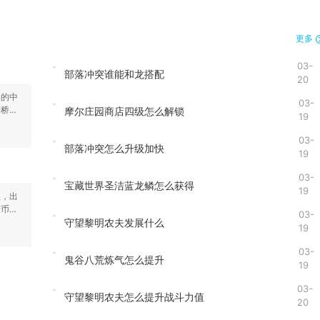
更多
03-
部落冲突谁能和龙搭配
20
导的中
03-
断桥与
摩尔庄园商店四级怎么解锁
19
03-
部落冲突怎么升级加快
19
03-
宝藏世界圣洁蓝龙鳞怎么获得
19
理，出
金币并
03-
守望黎明农夫发展什么
19
03-
鬼谷八荒炼气怎么提升
19
03-
守望黎明农夫怎么提升战斗力值
20