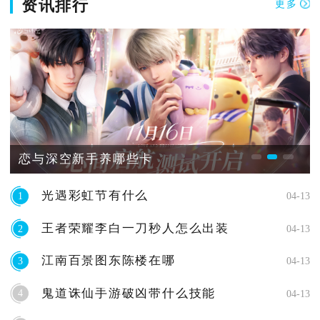
资讯排行
更多
恋与深空新手养哪些卡
光遇彩虹节有什么
1
04-13
王者荣耀李白一刀秒人怎么出装
2
04-13
江南百景图东陈楼在哪
3
04-13
鬼道诛仙手游破凶带什么技能
4
04-13