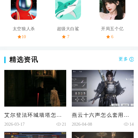
太空狼人杀
超级大白鲨
开局五个亿
10
7
6
精选资讯
更多
艾尔登法环城墙塔怎么走
燕云十六声怎么套用坊主
2026-03-17
21
2026-04-08
14