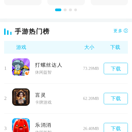
手游热门榜
更多
游戏
大小
下载
打螺丝达人
1
下载
73.29MB
休闲益智
言灵
2
下载
62.20MB
卡牌游戏
乐消消
3
下载
26.40MB