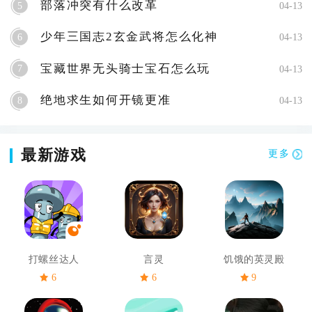
部落冲突有什么改革
5
04-13
少年三国志2玄金武将怎么化神
6
04-13
宝藏世界无头骑士宝石怎么玩
7
04-13
绝地求生如何开镜更准
8
04-13
最新游戏
更多
打螺丝达人
言灵
饥饿的英灵殿
6
6
9