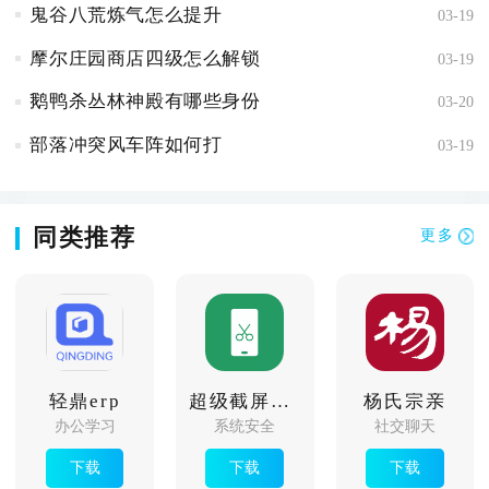
鬼谷八荒炼气怎么提升
03-19
摩尔庄园商店四级怎么解锁
03-19
鹅鸭杀丛林神殿有哪些身份
03-20
部落冲突风车阵如何打
03-19
同类推荐
更多
轻鼎erp
超级截屏加壳
杨氏宗亲
办公学习
系统安全
社交聊天
下载
下载
下载