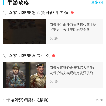
手游攻略
更多
守望黎明农夫怎么提升战斗力值
农夫提升战斗力值的核心在于扬
长避短，专注于防御型发展、资
源高效生产和科技针对性强化，
03-20
从而构
守望黎明农夫发展什么
农夫发展核心是依托强大的生产
与保护能力实现稳定资源供给，
而非主动进攻，进入后期后，资
03-19
源和食
部落冲突谁能和龙搭配
03-20