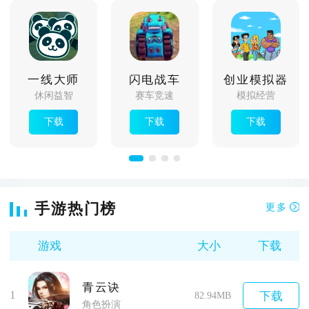
一线大师
闪电战车
创业模拟器
休闲益智
赛车竞速
模拟经营
下载
下载
下载
手游热门榜
更多
游戏
大小
下载
青云诀
1
下载
82.94MB
角色扮演