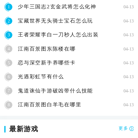
少年三国志2玄金武将怎么化神
1
04-13
宝藏世界无头骑士宝石怎么玩
2
04-13
王者荣耀李白一刀秒人怎么出装
3
04-13
江南百景图东陈楼在哪
4
04-13
恋与深空新手养哪些卡
5
04-13
光遇彩虹节有什么
6
04-13
鬼道诛仙手游破凶带什么技能
7
04-13
江南百景图白羊毛在哪里
8
04-13
最新游戏
更多