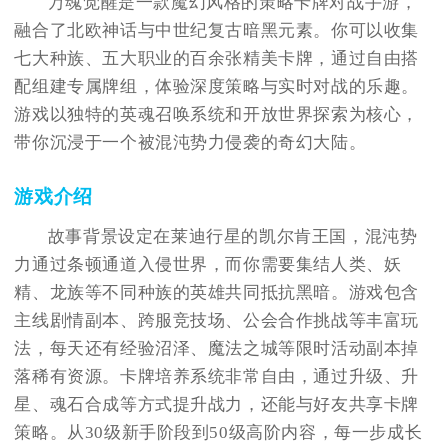
万魂觉醒是一款魔幻风格的策略卡牌对战手游，
融合了北欧神话与中世纪复古暗黑元素。你可以收集
七大种族、五大职业的百余张精美卡牌，通过自由搭
配组建专属牌组，体验深度策略与实时对战的乐趣。
游戏以独特的英魂召唤系统和开放世界探索为核心，
带你沉浸于一个被混沌势力侵袭的奇幻大陆。
游戏介绍
故事背景设定在莱迪行星的凯尔肯王国，混沌势
力通过条顿通道入侵世界，而你需要集结人类、妖
精、龙族等不同种族的英雄共同抵抗黑暗。游戏包含
主线剧情副本、跨服竞技场、公会合作挑战等丰富玩
法，每天还有经验沼泽、魔法之城等限时活动副本掉
落稀有资源。卡牌培养系统非常自由，通过升级、升
星、魂石合成等方式提升战力，还能与好友共享卡牌
策略。从30级新手阶段到50级高阶内容，每一步成长