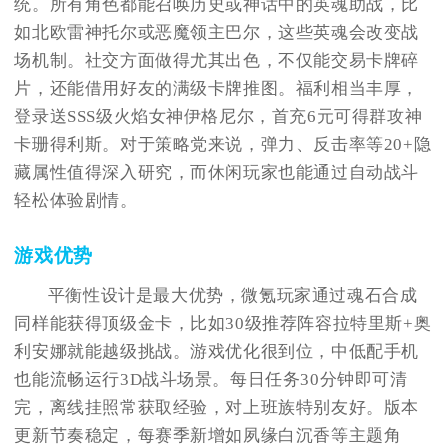
统。所有角色都能召唤历史或神话中的英魂助战，比
如北欧雷神托尔或恶魔领主巴尔，这些英魂会改变战
场机制。社交方面做得尤其出色，不仅能交易卡牌碎
片，还能借用好友的满级卡牌推图。福利相当丰厚，
登录送SSS级火焰女神伊格尼尔，首充6元可得群攻神
卡珊得利斯。对于策略党来说，弹力、反击率等20+隐
藏属性值得深入研究，而休闲玩家也能通过自动战斗
轻松体验剧情。
游戏优势
平衡性设计是最大优势，微氪玩家通过魂石合成
同样能获得顶级金卡，比如30级推荐阵容拉特里斯+奥
利安娜就能越级挑战。游戏优化很到位，中低配手机
也能流畅运行3D战斗场景。每日任务30分钟即可清
完，离线挂照常获取经验，对上班族特别友好。版本
更新节奏稳定，每赛季新增如夙缘白沉香等主题角