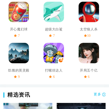
开心魔幻球
超级大白鲨
太空狼人杀
7
7
10
饥饿的英灵殿
打螺丝达人
开局五个亿
9
6
6
精选资讯
更多