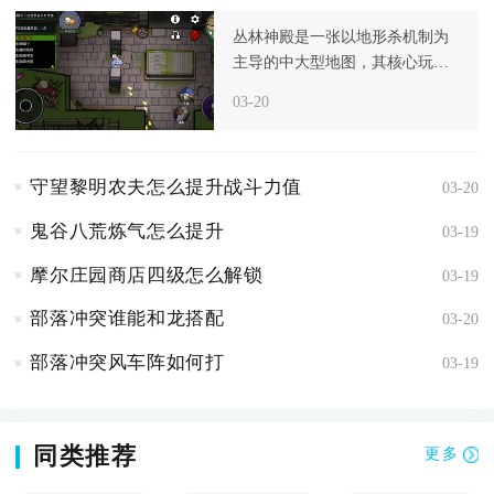
丛林神殿是一张以地形杀机制为
主导的中大型地图，其核心玩法
围绕滚石、断桥与投喂神明三大
03-20
致命地
守望黎明农夫怎么提升战斗力值
03-20
鬼谷八荒炼气怎么提升
03-19
摩尔庄园商店四级怎么解锁
03-19
部落冲突谁能和龙搭配
03-20
部落冲突风车阵如何打
03-19
同类推荐
更多