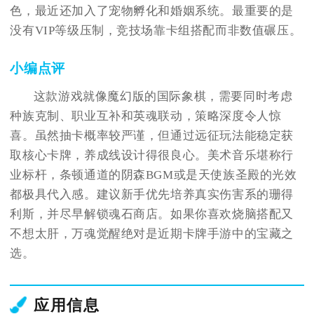
色，最近还加入了宠物孵化和婚姻系统。最重要的是
没有VIP等级压制，竞技场靠卡组搭配而非数值碾压。
小编点评
这款游戏就像魔幻版的国际象棋，需要同时考虑
种族克制、职业互补和英魂联动，策略深度令人惊
喜。虽然抽卡概率较严谨，但通过远征玩法能稳定获
取核心卡牌，养成线设计得很良心。美术音乐堪称行
业标杆，条顿通道的阴森BGM或是天使族圣殿的光效
都极具代入感。建议新手优先培养真实伤害系的珊得
利斯，并尽早解锁魂石商店。如果你喜欢烧脑搭配又
不想太肝，万魂觉醒绝对是近期卡牌手游中的宝藏之
选。
应用信息