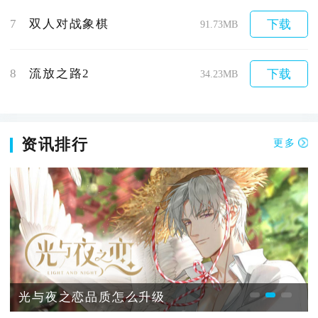
7
双人对战象棋
下载
91.73MB
8
流放之路2
下载
34.23MB
资讯排行
更多
光与夜之恋品质怎么升级