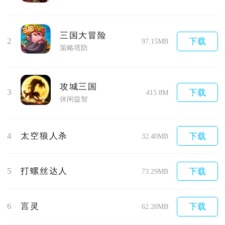
三国大冒险
2
下载
97.15MB
策略塔防
攻城三国
3
下载
415.8M
休闲益智
4
太空狼人杀
下载
32.40MB
5
打螺丝达人
下载
73.29MB
6
言灵
下载
62.20MB