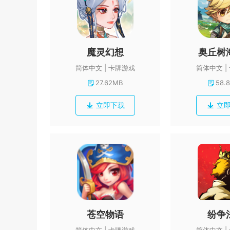
魔灵幻想
奥丘树
简体中文
卡牌游戏
简体中文
27.62MB
58.
立即下载
立
苍空物语
纷争