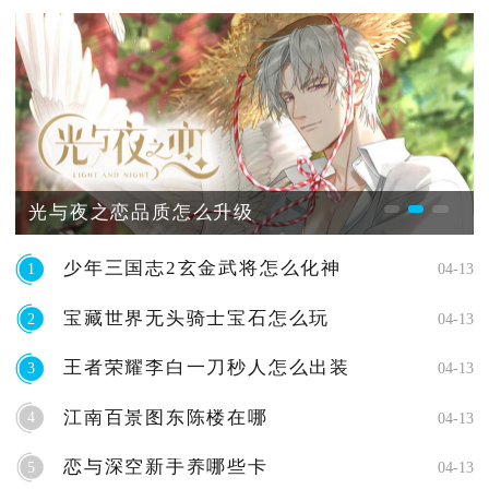
光与夜之恋品质怎么升级
少年三国志2玄金武将怎么化神
1
04-13
宝藏世界无头骑士宝石怎么玩
2
04-13
王者荣耀李白一刀秒人怎么出装
3
04-13
江南百景图东陈楼在哪
4
04-13
恋与深空新手养哪些卡
5
04-13