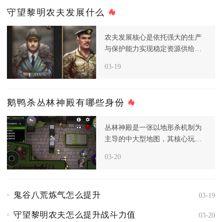
守望黎明农夫发展什么
农夫发展核心是依托强大的生产
与保护能力实现稳定资源供给，
而非主动进攻，进入后期后，资
03-19
源和食
鹅鸭杀丛林神殿有哪些身份
丛林神殿是一张以地形杀机制为
主导的中大型地图，其核心玩法
围绕滚石、断桥与投喂神明三大
03-20
致命地
鬼谷八荒炼气怎么提升
03-19
守望黎明农夫怎么提升战斗力值
03-20