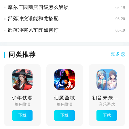
摩尔庄园商店四级怎么解锁
03-19
部落冲突谁能和龙搭配
03-20
部落冲突风车阵如何打
03-19
同类推荐
更多
少年侠客
仙魔圣域
初音未来缤纷舞台
角色扮演
角色扮演
音乐游戏
下载
下载
下载