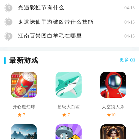
光遇彩虹节有什么
6
04-13
鬼道诛仙手游破凶带什么技能
7
04-13
江南百景图白羊毛在哪里
8
04-13
最新游戏
更多
开心魔幻球
超级大白鲨
太空狼人杀
7
7
10