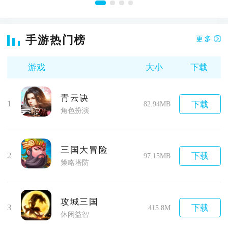
手游热门榜
更多
游戏
大小
下载
青云诀
1
下载
82.94MB
角色扮演
三国大冒险
2
下载
97.15MB
策略塔防
攻城三国
3
下载
415.8M
休闲益智