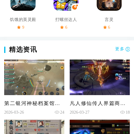
饥饿的英灵殿
打螺丝达人
言灵
9
6
6
精选资讯
更多
第二银河神秘档案馆任务怎么过
凡人修仙传人界篇商城在哪
2026-03-26
24
2026-03-27
18