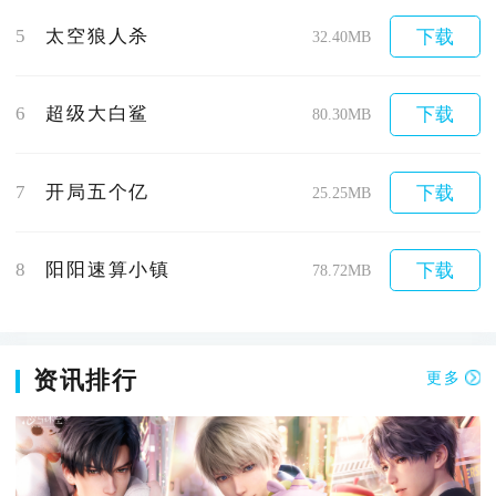
5
太空狼人杀
下载
32.40MB
6
超级大白鲨
下载
80.30MB
7
开局五个亿
下载
25.25MB
8
阳阳速算小镇
下载
78.72MB
资讯排行
更多