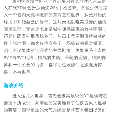
魔剑侠缘是一款以上古洪荒为背景展开的大型多
人在线3D角色扮演仙侠网络手机游戏。各位少侠将踏
入一个被四天魔神统御的东方玄幻世界，从沧月历的
烽火中开始自己的传奇。这片天地以唯美浪漫的仙侠
画风呈现，无论是七龙皇城中随风摇曳的竹林亭阁，
还是广袤野外那风貌各异、从高山雪原到茂密森林的
数十张地图，都为各位准备了一场极致的视觉盛宴。
咱们不仅能体验沉浸式的主线剧情，更能享受丰富的
PVE与PVP玩法，帅气的坐骑、呆萌的宠物、酷炫的仙
翼和一生至爱的情缘，都将让这段修仙之旅充满惊
喜，不再孤单。
游戏介绍
进入这片大世界，首先会被其顶级的3D建模与渲
染技术所吸引，高清画质完美诠释了仙侠古风大世界
的英姿，四季更迭的天气系统更是将艺术氛围提升到