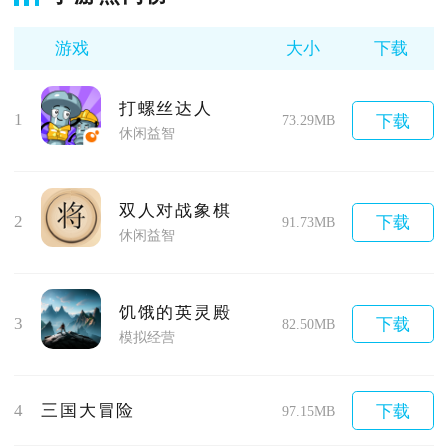
游戏
大小
下载
打螺丝达人
1
下载
73.29MB
休闲益智
双人对战象棋
2
下载
91.73MB
休闲益智
饥饿的英灵殿
3
下载
82.50MB
模拟经营
4
三国大冒险
下载
97.15MB