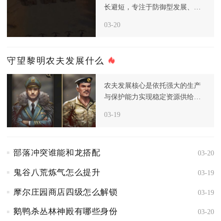
长避短，专注于防御型发展、资
源高效生产和科技针对性强化，
03-20
从而构
守望黎明农夫发展什么
农夫发展核心是依托强大的生产
与保护能力实现稳定资源供给，
而非主动进攻，进入后期后，资
03-19
源和食
部落冲突谁能和龙搭配
03-20
鬼谷八荒炼气怎么提升
03-19
摩尔庄园商店四级怎么解锁
03-19
鹅鸭杀丛林神殿有哪些身份
03-20