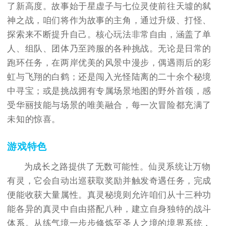
了新高度。故事始于星虚子与七位灵使前往天墟的弑
神之战，咱们将作为故事的主角，通过升级、打怪、
探索来不断提升自己。核心玩法非常自由，涵盖了单
人、组队、团体乃至跨服的各种挑战。无论是日常的
跑环任务，在两岸优美的风景中漫步，偶遇雨后的彩
虹与飞翔的白鹤；还是闯入光怪陆离的二十余个秘境
中寻宝；或是挑战拥有专属场景地图的野外首领，感
受华丽技能与场景的唯美融合，每一次冒险都充满了
未知的惊喜。
游戏特色
为成长之路提供了无数可能性。仙灵系统让万物
有灵，它会自动出巡获取奖励并触发奇遇任务，完成
便能收获大量属性。真灵秘境则允许咱们从十三种功
能各异的真灵中自由搭配八种，建立自身独特的战斗
体系。从练气境一步步修炼至圣人之境的境界系统，