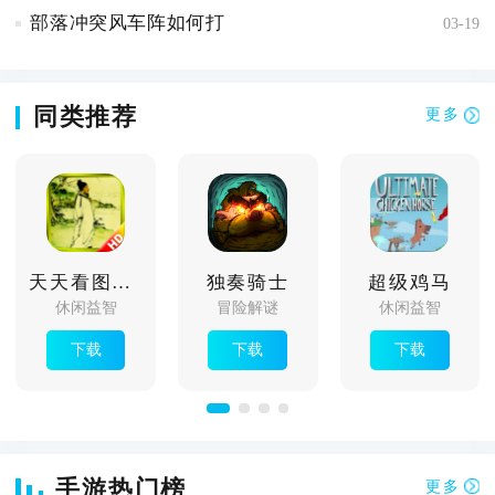
部落冲突风车阵如何打
03-19
同类推荐
更多
天天看图猜成语
独奏骑士
超级鸡马
休闲益智
冒险解谜
休闲益智
下载
下载
下载
手游热门榜
更多