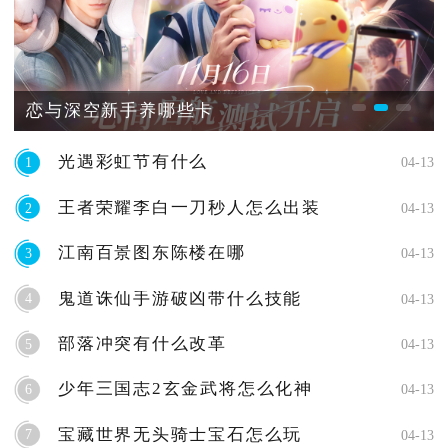
恋与深空新手养哪些卡
光遇彩虹节有什么
1
04-13
王者荣耀李白一刀秒人怎么出装
2
04-13
江南百景图东陈楼在哪
3
04-13
鬼道诛仙手游破凶带什么技能
4
04-13
部落冲突有什么改革
5
04-13
少年三国志2玄金武将怎么化神
6
04-13
宝藏世界无头骑士宝石怎么玩
7
04-13