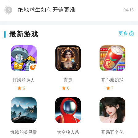
绝地求生如何开镜更准
8
04-13
最新游戏
更多
打螺丝达人
言灵
开心魔幻球
6
6
7
饥饿的英灵殿
太空狼人杀
开局五个亿