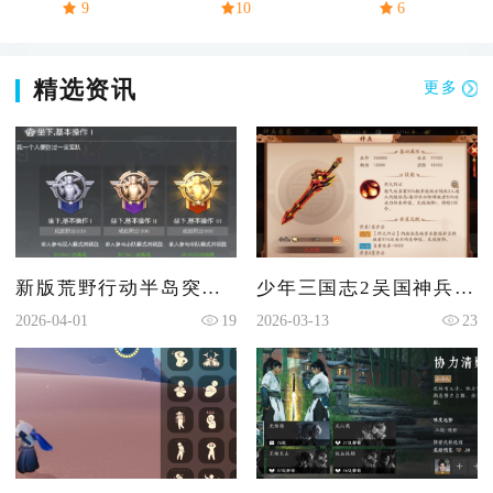
9
10
6
精选资讯
更多
新版荒野行动半岛突围在哪里进入
少年三国志2吴国神兵怎么带
2026-04-01
19
2026-03-13
23