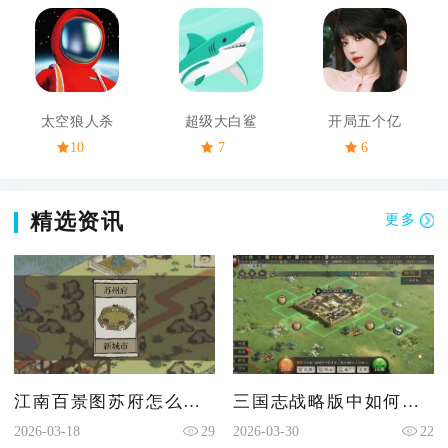
太空狼人杀
超级大白鲨
开局五个亿
10
7
6
精选资讯
更多
江南百景图苏府怎么解锁
三国志战略版中如何建营帐
2026-03-18
29
2026-03-30
22