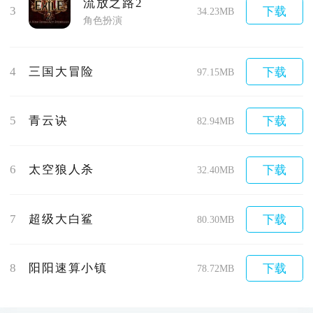
流放之路2
3
下载
34.23MB
角色扮演
4
三国大冒险
下载
97.15MB
5
青云诀
下载
82.94MB
6
太空狼人杀
下载
32.40MB
7
超级大白鲨
下载
80.30MB
8
阳阳速算小镇
下载
78.72MB