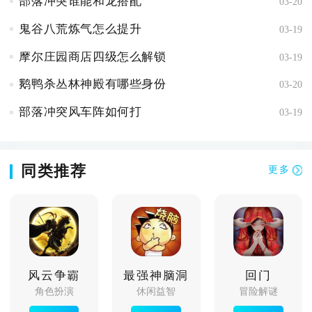
部落冲突谁能和龙搭配
03-20
鬼谷八荒炼气怎么提升
03-19
摩尔庄园商店四级怎么解锁
03-19
鹅鸭杀丛林神殿有哪些身份
03-20
部落冲突风车阵如何打
03-19
同类推荐
更多
风云争霸
最强神脑洞
回门
角色扮演
休闲益智
冒险解谜