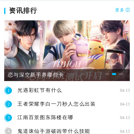
资讯排行
更多
恋与深空新手养哪些卡
光遇彩虹节有什么
1
04-13
王者荣耀李白一刀秒人怎么出装
2
04-13
江南百景图东陈楼在哪
3
04-13
鬼道诛仙手游破凶带什么技能
4
04-13