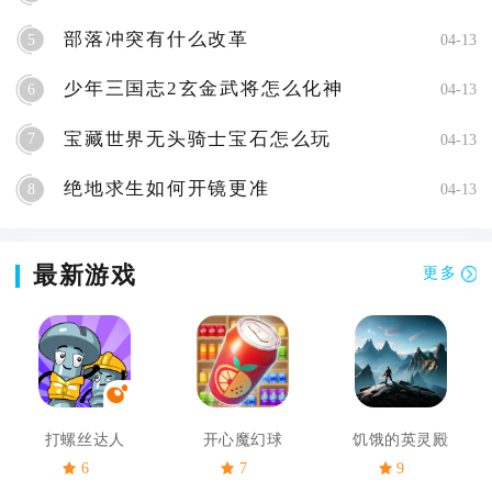
部落冲突有什么改革
5
04-13
少年三国志2玄金武将怎么化神
6
04-13
宝藏世界无头骑士宝石怎么玩
7
04-13
绝地求生如何开镜更准
8
04-13
最新游戏
更多
打螺丝达人
开心魔幻球
饥饿的英灵殿
6
7
9