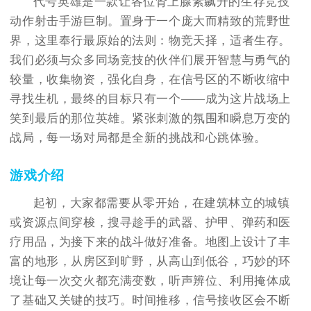
代号英雄是一款让各位肾上腺素飙升的生存竞技
动作射击手游巨制。置身于一个庞大而精致的荒野世
界，这里奉行最原始的法则：物竞天择，适者生存。
我们必须与众多同场竞技的伙伴们展开智慧与勇气的
较量，收集物资，强化自身，在信号区的不断收缩中
寻找生机，最终的目标只有一个——成为这片战场上
笑到最后的那位英雄。紧张刺激的氛围和瞬息万变的
战局，每一场对局都是全新的挑战和心跳体验。
游戏介绍
起初，大家都需要从零开始，在建筑林立的城镇
或资源点间穿梭，搜寻趁手的武器、护甲、弹药和医
疗用品，为接下来的战斗做好准备。地图上设计了丰
富的地形，从房区到旷野，从高山到低谷，巧妙的环
境让每一次交火都充满变数，听声辨位、利用掩体成
了基础又关键的技巧。时间推移，信号接收区会不断