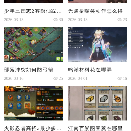
少年三国志2雾隐仙踪在哪
光遇捂嘴笑动作怎么得
2026-03-13
30
2026-03-13
23
部落冲突如何防弓箭
鸣潮材料花在哪弄
2026-03-16
25
2026-04-01
16
火影忍者高招a最少多少金币
江南百景图豆荚在哪里