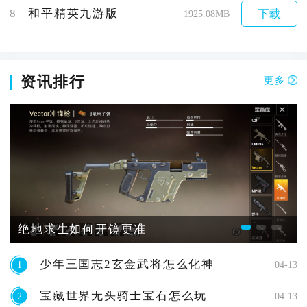
8
和平精英九游版
下载
1925.08MB
资讯排行
更多
绝地求生如何开镜更准
少年三国志2玄金武将怎么化神
1
04-13
宝藏世界无头骑士宝石怎么玩
2
04-13