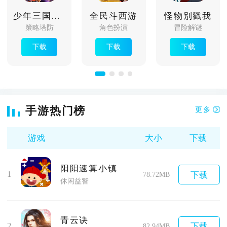
少年三国志口袋战役
全民斗西游
怪物别戳我
策略塔防
角色扮演
冒险解谜
下载
下载
下载
手游热门榜
更多
游戏
大小
下载
阳阳速算小镇
1
下载
78.72MB
休闲益智
青云诀
2
下载
82.94MB