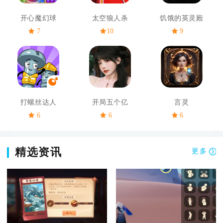
开心魔幻球
太空狼人杀
饥饿的英灵殿
7
10
9
打螺丝达人
开局五个亿
言灵
6
6
6
精选资讯
更多