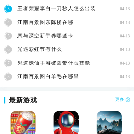
王者荣耀李白一刀秒人怎么出装
3
04-13
江南百景图东陈楼在哪
4
04-13
恋与深空新手养哪些卡
5
04-13
光遇彩虹节有什么
6
04-13
鬼道诛仙手游破凶带什么技能
7
04-13
江南百景图白羊毛在哪里
8
04-13
最新游戏
更多