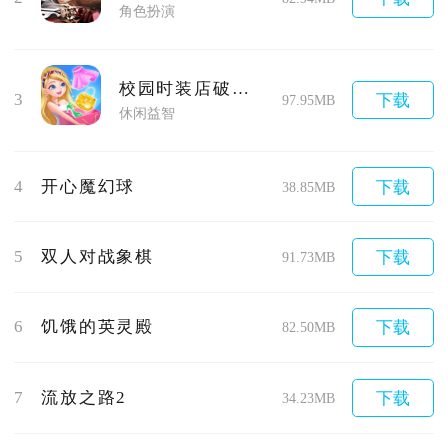
角色扮演
校园时装店破解版
3
下载
97.95MB
休闲益智
4
开心魔幻球
下载
38.85MB
5
双人对战象棋
下载
91.73MB
6
饥饿的英灵殿
下载
82.50MB
7
流放之路2
下载
34.23MB