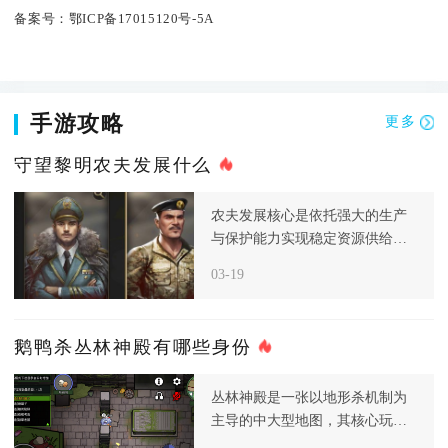
备案号：
鄂ICP备17015120号-5A
手游攻略
更多
守望黎明农夫发展什么
农夫发展核心是依托强大的生产
与保护能力实现稳定资源供给，
而非主动进攻，进入后期后，资
03-19
源和食
鹅鸭杀丛林神殿有哪些身份
丛林神殿是一张以地形杀机制为
主导的中大型地图，其核心玩法
围绕滚石、断桥与投喂神明三大