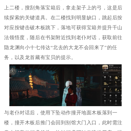
上二楼，搜刮角落宝箱后，拿走架子上的弓，这是后
续探索的关键道具。在二楼找到明显缺口，跳起后按
对应按键击破木板跳下，落地可获得宝箱并提升千山
法领悟度，随后在书架附近找到老仆对话，获取前往
隐龙渊向小十七传达“北去的大龙不会回来了”的任
务，以及龙首藏有宝贝的提示。
与老仆对话后，使用下坠动作撞开地面木板落到一
楼，撞开木板后推门会回到别馆大门入口，此时需注