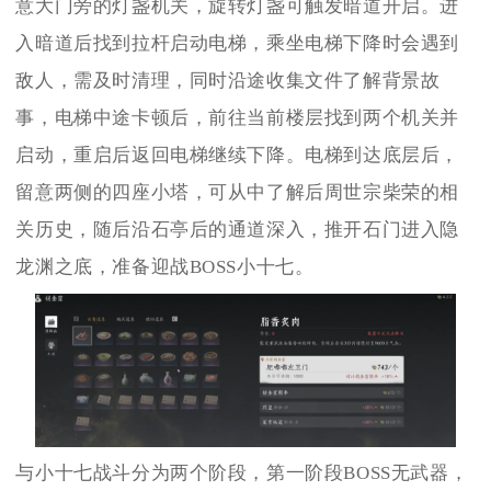
意大门旁的灯盏机关，旋转灯盏可触发暗道开启。进
入暗道后找到拉杆启动电梯，乘坐电梯下降时会遇到
敌人，需及时清理，同时沿途收集文件了解背景故
事，电梯中途卡顿后，前往当前楼层找到两个机关并
启动，重启后返回电梯继续下降。电梯到达底层后，
留意两侧的四座小塔，可从中了解后周世宗柴荣的相
关历史，随后沿石亭后的通道深入，推开石门进入隐
龙渊之底，准备迎战BOSS小十七。
与小十七战斗分为两个阶段，第一阶段BOSS无武器，