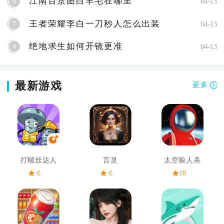
江南百景图白羊毛在哪里
6
04-13
王者荣耀李白一刀秒人怎么出装
7
04-13
绝地求生如何开镜更准
8
04-13
最新游戏
更多
打螺丝达人
言灵
太空狼人杀
6
6
10