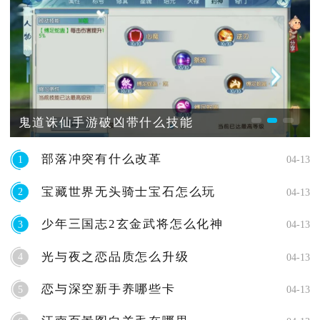
鬼道诛仙手游破凶带什么技能
部落冲突有什么改革
1
04-13
宝藏世界无头骑士宝石怎么玩
2
04-13
少年三国志2玄金武将怎么化神
3
04-13
光与夜之恋品质怎么升级
4
04-13
恋与深空新手养哪些卡
5
04-13