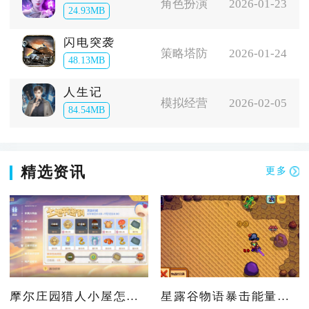
角色扮演
2026-01-23
24.93MB
闪电突袭
策略塔防
2026-01-24
48.13MB
人生记
模拟经营
2026-02-05
84.54MB
精选资讯
更多
摩尔庄园猎人小屋怎么过去
星露谷物语暴击能量是什么