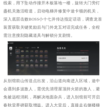
线索，用下坠动作撞开木板落地一楼，旋转大门旁灯
盏机关激活暗道，启动电梯并修复中途卡顿的机关，
深入底层击败BOSS小十七并传达指定话语，调查龙首
装置获取关键奖励后与门外龙五对话完成任务，全程
需注意搜刮隐藏道具与解锁分支剧情。
从别馆前山传送点出发，沿山道向南进入区域，途中
会遇到多波敌人，需优先清理屋顶持火箭的敌人，避
免被远程消耗，再解决地面杂兵，进入别馆前可开启
春秋堂界碑获取增益。进入大堂后，直接走右侧楼梯