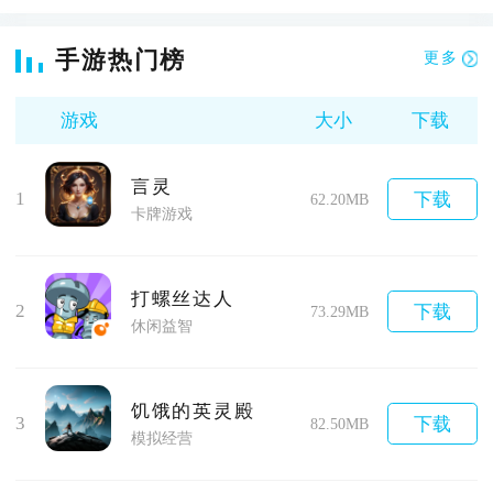
手游热门榜
更多
游戏
大小
下载
言灵
1
下载
62.20MB
卡牌游戏
打螺丝达人
2
下载
73.29MB
休闲益智
饥饿的英灵殿
3
下载
82.50MB
模拟经营