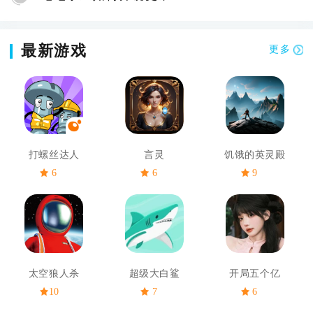
最新游戏
更多
打螺丝达人
言灵
饥饿的英灵殿
6
6
9
太空狼人杀
超级大白鲨
开局五个亿
10
7
6