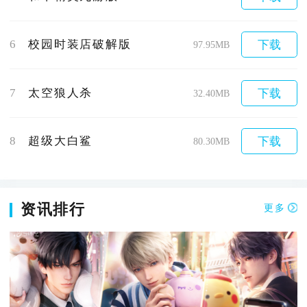
6
校园时装店破解版
下载
97.95MB
7
太空狼人杀
下载
32.40MB
8
超级大白鲨
下载
80.30MB
资讯排行
更多