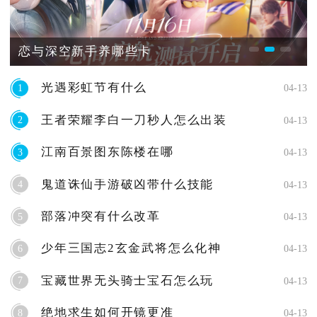
恋与深空新手养哪些卡
光遇彩虹节有什么
1
04-13
王者荣耀李白一刀秒人怎么出装
2
04-13
江南百景图东陈楼在哪
3
04-13
鬼道诛仙手游破凶带什么技能
4
04-13
部落冲突有什么改革
5
04-13
少年三国志2玄金武将怎么化神
6
04-13
宝藏世界无头骑士宝石怎么玩
7
04-13
绝地求生如何开镜更准
8
04-13