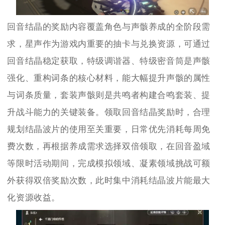
回音结晶的奖励内容覆盖角色与声骸养成的全阶段需
求，星声作为游戏内重要的抽卡与兑换资源，可通过
回音结晶稳定获取，特级调谐器、特级密音筒是声骸
强化、重构词条的核心材料，能大幅提升声骸的属性
与词条质量，套装声骸则是共鸣者构建合鸣套装、提
升战斗能力的关键装备。领取回音结晶奖励时，合理
规划结晶波片的使用至关重要，日常优先消耗每周免
费次数，再根据养成需求选择双倍领取，在回音盈域
等限时活动期间，完成模拟领域、凝素领域挑战可额
外获得双倍奖励次数，此时集中消耗结晶波片能最大
化资源收益。