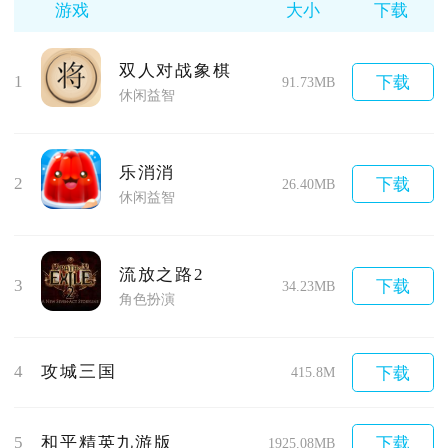
游戏
大小
下载
双人对战象棋
1
下载
91.73MB
休闲益智
乐消消
2
下载
26.40MB
休闲益智
流放之路2
3
下载
34.23MB
角色扮演
4
攻城三国
下载
415.8M
5
和平精英九游版
下载
1925.08MB