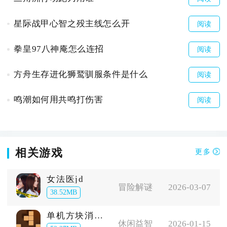
星际战甲心智之殁主线怎么开
阅读
拳皇97八神庵怎么连招
阅读
方舟生存进化狮鹫驯服条件是什么
阅读
鸣潮如何用共鸣打伤害
阅读
相关游戏
更多
女法医jd
冒险解谜
2026-03-07
38.52MB
单机方块消除游戏
休闲益智
2026-01-15