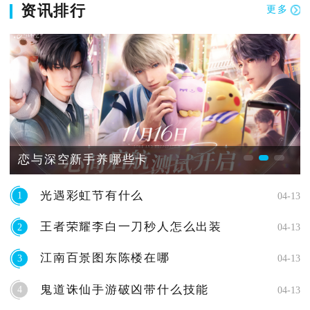
资讯排行
更多
恋与深空新手养哪些卡
光遇彩虹节有什么
1
04-13
王者荣耀李白一刀秒人怎么出装
2
04-13
江南百景图东陈楼在哪
3
04-13
鬼道诛仙手游破凶带什么技能
4
04-13