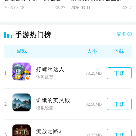
2026-03-18
27
2026-03-11
27
手游热门榜
更多
游戏
大小
下载
打螺丝达人
1
下载
73.29MB
休闲益智
饥饿的英灵殿
2
下载
82.50MB
模拟经营
流放之路2
3
下载
34.23MB