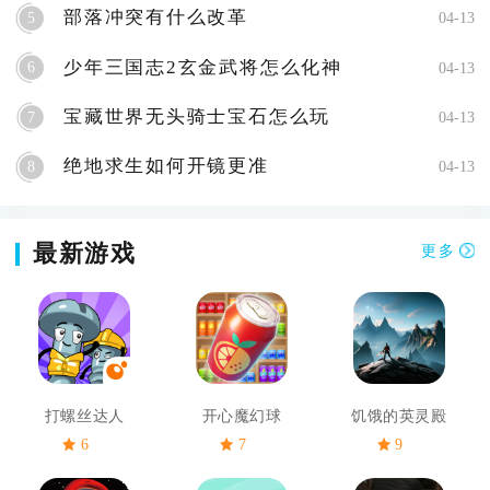
部落冲突有什么改革
5
04-13
少年三国志2玄金武将怎么化神
6
04-13
宝藏世界无头骑士宝石怎么玩
7
04-13
绝地求生如何开镜更准
8
04-13
最新游戏
更多
打螺丝达人
开心魔幻球
饥饿的英灵殿
6
7
9