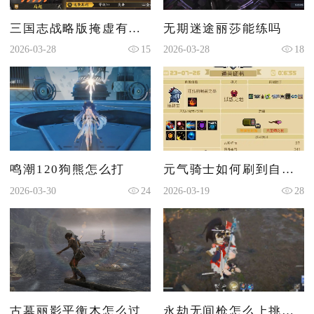
三国志战略版掩虚有什么用
无期迷途丽莎能练吗
2026-03-28
15
2026-03-28
18
鸣潮120狗熊怎么打
元气骑士如何刷到自己想要的因子
2026-03-30
24
2026-03-19
28
古墓丽影平衡木怎么过
永劫无间枪怎么上挑两次