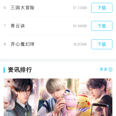
6
三国大冒险
下载
97.15MB
7
青云诀
下载
82.94MB
8
开心魔幻球
下载
38.85MB
资讯排行
更多