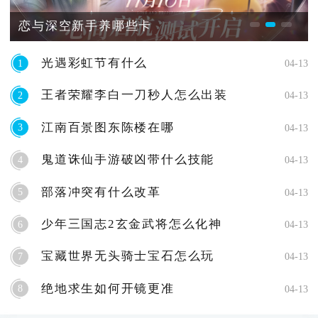
恋与深空新手养哪些卡
光遇彩虹节有什么
1
04-13
王者荣耀李白一刀秒人怎么出装
2
04-13
江南百景图东陈楼在哪
3
04-13
鬼道诛仙手游破凶带什么技能
4
04-13
部落冲突有什么改革
5
04-13
少年三国志2玄金武将怎么化神
6
04-13
宝藏世界无头骑士宝石怎么玩
7
04-13
绝地求生如何开镜更准
8
04-13