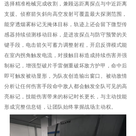
选择精准枪械完成收割，兼顾远距离探点与中近距离
支援。侦察箭矢斜向高空发射可覆盖最大探测范围，
能穿透烟雾标记无掩体目标，轨迹上还会留下微型传
感器持续侦测移动目标，是进攻探点与防守预警的关
键手段，电击箭矢可蓄力调整射程，开启反弹模式能
在室内拐角触发电流，对接触目标造成持续伤害并强
制标记，增强型破片手雷侧重破坏敌方护甲，命中后
即可触发被动显形，为队友创造输出窗口。被动敌情
分析让任何伤害手段命中敌人都会触发全队可见的高
亮标记，技能伤害带来的标记时长更长，与主动技能
形成完整信息链，让团队始终掌握战场主动权。