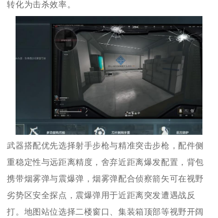
转化为击杀效率。
武器搭配优先选择射手步枪与精准突击步枪，配件侧
重稳定性与远距离精度，舍弃近距离爆发配置，背包
携带烟雾弹与震爆弹，烟雾弹配合侦察箭矢可在视野
劣势区安全探点，震爆弹用于近距离突发遭遇战反
打。地图站位选择二楼窗口、集装箱顶部等视野开阔