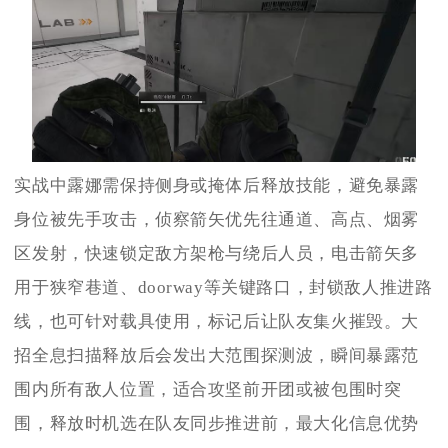
实战中露娜需保持侧身或掩体后释放技能，避免暴露
身位被先手攻击，侦察箭矢优先往通道、高点、烟雾
区发射，快速锁定敌方架枪与绕后人员，电击箭矢多
用于狭窄巷道、doorway等关键路口，封锁敌人推进路
线，也可针对载具使用，标记后让队友集火摧毁。大
招全息扫描释放后会发出大范围探测波，瞬间暴露范
围内所有敌人位置，适合攻坚前开团或被包围时突
围，释放时机选在队友同步推进前，最大化信息优势