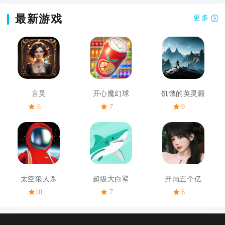
最新游戏
更多
言灵
开心魔幻球
饥饿的英灵殿
6
7
9
太空狼人杀
超级大白鲨
开局五个亿
10
7
6