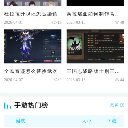
杜拉拉升职记怎么染色
泰拉瑞亚如何制作高级工作台
2026-04-01
19
2026-03-15
48
全民奇迹怎么替换武器
三国志战略版士别三日怎么获得
2026-04-07
9
2026-03-13
44
手游热门榜
更多
游戏
大小
下载