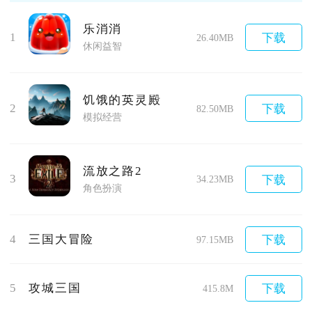
乐消消
1
下载
26.40MB
休闲益智
饥饿的英灵殿
2
下载
82.50MB
模拟经营
流放之路2
3
下载
34.23MB
角色扮演
4
三国大冒险
下载
97.15MB
5
攻城三国
下载
415.8M