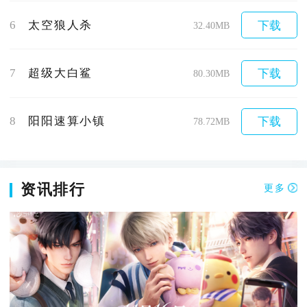
6
太空狼人杀
下载
32.40MB
7
超级大白鲨
下载
80.30MB
8
阳阳速算小镇
下载
78.72MB
资讯排行
更多