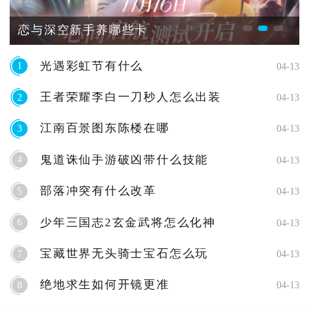
恋与深空新手养哪些卡
光遇彩虹节有什么
1
04-13
王者荣耀李白一刀秒人怎么出装
2
04-13
江南百景图东陈楼在哪
3
04-13
鬼道诛仙手游破凶带什么技能
4
04-13
部落冲突有什么改革
5
04-13
少年三国志2玄金武将怎么化神
6
04-13
宝藏世界无头骑士宝石怎么玩
7
04-13
绝地求生如何开镜更准
8
04-13