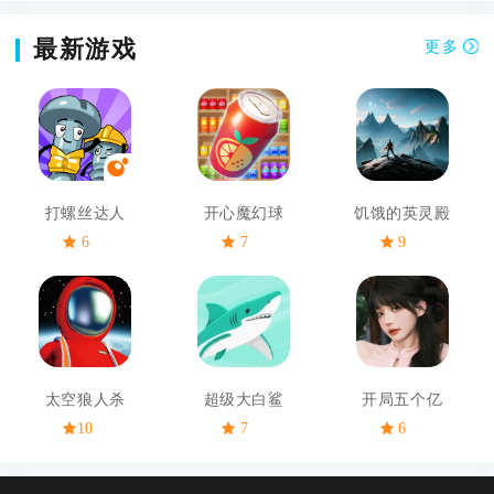
最新游戏
更多
打螺丝达人
开心魔幻球
饥饿的英灵殿
6
7
9
太空狼人杀
超级大白鲨
开局五个亿
10
7
6