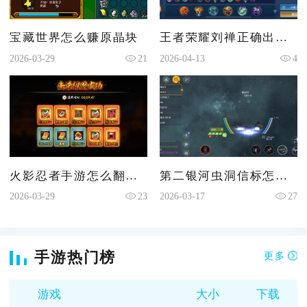
宝藏世界怎么赚原晶块
王者荣耀刘禅正确出肉装是什么
2026-03-29
21
2026-04-13
4
火影忍者手游怎么翻出传说忍具
第二银河虫洞信标怎么全部开启
2026-03-29
23
2026-03-17
27
手游热门榜
更多
游戏
大小
下载