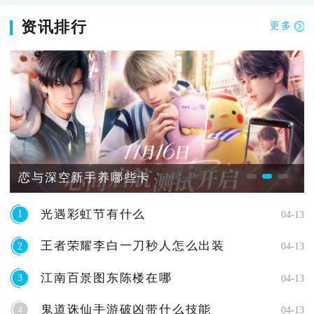
资讯排行
更多
恋与深空新手养哪些卡
光遇彩虹节有什么
1
04-13
王者荣耀李白一刀秒人怎么出装
2
04-13
江南百景图东陈楼在哪
3
04-13
鬼道诛仙手游破凶带什么技能
4
04-13