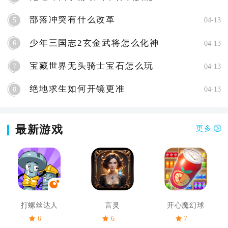
部落冲突有什么改革
5
04-13
少年三国志2玄金武将怎么化神
6
04-13
宝藏世界无头骑士宝石怎么玩
7
04-13
绝地求生如何开镜更准
8
04-13
最新游戏
更多
打螺丝达人
言灵
开心魔幻球
6
6
7