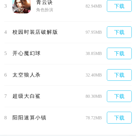
青云诀
3
下载
82.94MB
角色扮演
4
校园时装店破解版
下载
97.95MB
5
开心魔幻球
下载
38.85MB
6
太空狼人杀
下载
32.40MB
7
超级大白鲨
下载
80.30MB
8
阳阳速算小镇
下载
78.72MB