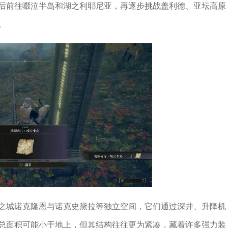
后前往啜泣半岛和湖之利耶尼亚，再逐步挑战盖利德、亚坛高原
。
之城诺克隆恩与诺克史黛拉等独立空间，它们通过深井、升降机
总面积可能小于地上，但其结构往往更为紧凑，藏着许多强力装