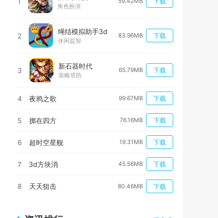
1
59.42MB
下载
角色扮演
绳结模拟助手3d
2
83.96MB
下载
休闲益智
新石器时代
3
65.79MB
下载
策略塔防
4
夜鸦之歌
99.67MB
下载
5
掷在四方
76.16MB
下载
6
超时空星舰
19.31MB
下载
7
3d方块消
45.56MB
下载
8
天天狙击
80.46MB
下载