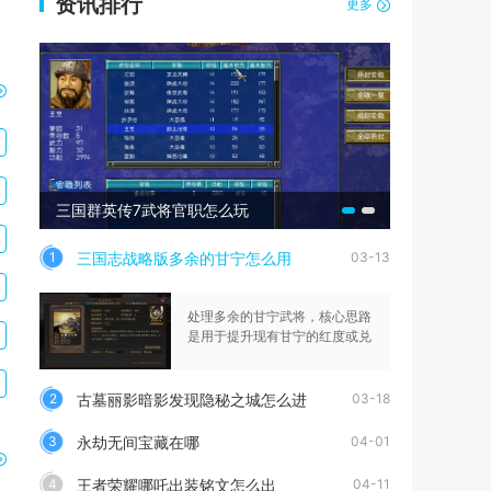
资讯排行
更多
三国群英传7武将官职怎么玩
口袋奇兵ss
三国志战略版多余的甘宁怎么用
1
03-13
处理多余的甘宁武将，核心思路
是用于提升现有甘宁的红度或兑
古墓丽影暗影发现隐秘之城怎么进
2
03-18
永劫无间宝藏在哪
3
04-01
王者荣耀哪吒出装铭文怎么出
4
04-11