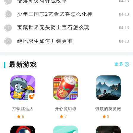
部落冲突有什么改革
5
04-13
少年三国志2玄金武将怎么化神
6
04-13
宝藏世界无头骑士宝石怎么玩
7
04-13
绝地求生如何开镜更准
8
04-13
最新游戏
更多
打螺丝达人
开心魔幻球
饥饿的英灵殿
6
7
9