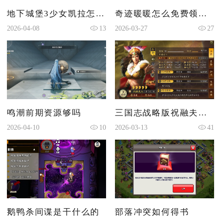
地下城堡3少女凯拉怎么打出来
奇迹暖暖怎么免费领取钻石
2026-04-08
13
2026-03-27
27
鸣潮前期资源够吗
三国志战略版祝融夫人怎么搭配
2026-04-10
10
2026-03-13
41
鹅鸭杀间谍是干什么的
部落冲突如何得书