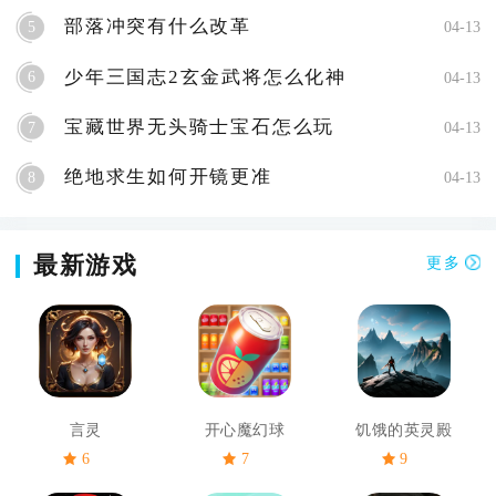
部落冲突有什么改革
5
04-13
少年三国志2玄金武将怎么化神
6
04-13
宝藏世界无头骑士宝石怎么玩
7
04-13
绝地求生如何开镜更准
8
04-13
最新游戏
更多
言灵
开心魔幻球
饥饿的英灵殿
6
7
9