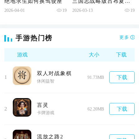
绝地求生如何换驾驶座
三国志战略版吕布夏侯渊配什么
2026-04-01
19
2026-03-13
19
手游热门榜
更多
游戏
大小
下载
双人对战象棋
1
下载
91.73MB
休闲益智
言灵
2
下载
62.20MB
卡牌游戏
流放之路2