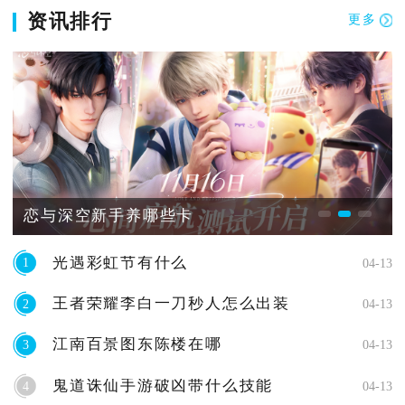
资讯排行
更多
恋与深空新手养哪些卡
光遇彩虹节有什么
1
04-13
王者荣耀李白一刀秒人怎么出装
2
04-13
江南百景图东陈楼在哪
3
04-13
鬼道诛仙手游破凶带什么技能
4
04-13