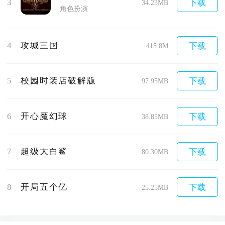
3
下载
34.23MB
角色扮演
4
攻城三国
下载
415.8M
5
校园时装店破解版
下载
97.95MB
6
开心魔幻球
下载
38.85MB
7
超级大白鲨
下载
80.30MB
8
开局五个亿
下载
25.25MB