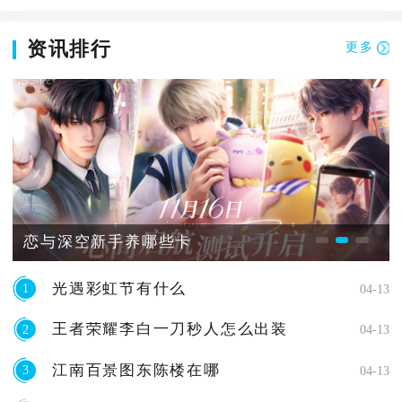
资讯排行
更多
恋与深空新手养哪些卡
光遇彩虹节有什么
1
04-13
王者荣耀李白一刀秒人怎么出装
2
04-13
江南百景图东陈楼在哪
3
04-13