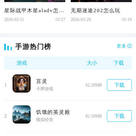
星际战甲木星aladv怎么打
无期迷途202怎么玩
2026-03-11
27
2026-03-29
19
手游热门榜
更多
游戏
大小
下载
言灵
1
下载
62.20MB
卡牌游戏
饥饿的英灵殿
2
下载
82.50MB
模拟经营