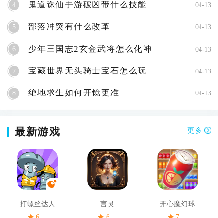
鬼道诛仙手游破凶带什么技能
4
04-13
部落冲突有什么改革
5
04-13
少年三国志2玄金武将怎么化神
6
04-13
宝藏世界无头骑士宝石怎么玩
7
04-13
绝地求生如何开镜更准
8
04-13
最新游戏
更多
打螺丝达人
言灵
开心魔幻球
6
6
7