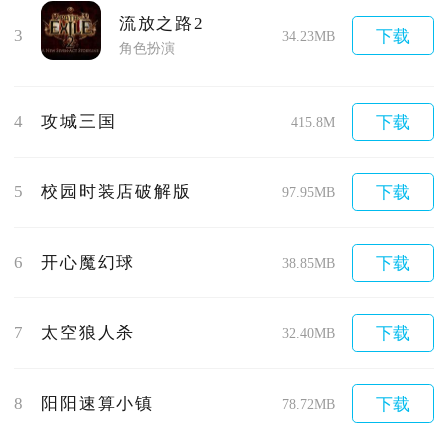
流放之路2
3
下载
34.23MB
角色扮演
4
攻城三国
下载
415.8M
5
校园时装店破解版
下载
97.95MB
6
开心魔幻球
下载
38.85MB
7
太空狼人杀
下载
32.40MB
8
阳阳速算小镇
下载
78.72MB