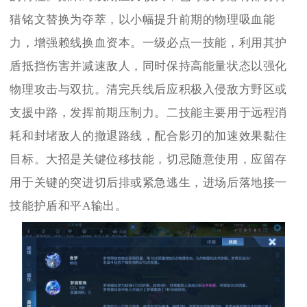
猎铭文替换为夺萃，以小幅提升前期的物理吸血能
力，增强赖线换血资本。一级必点一技能，利用其护
盾抵挡伤害并减速敌人，同时保持高能量状态以强化
物理攻击与双抗。清完兵线后应积极入侵敌方野区或
支援中路，发挥前期压制力。二技能主要用于远程消
耗和封堵敌人的撤退路线，配合影刃的加速效果黏住
目标。大招是关键位移技能，切忌随意使用，应留存
用于关键的突进切后排或紧急逃生，进场后落地接一
技能护盾和平A输出。