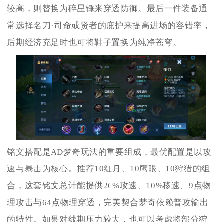
较高，则替换为碎星锤来穿透防御。最后一件装备通
常选择名刀·司命或贤者的庇护来提高进场的容错率，
后期经济充足时也可将鞋子置换为纯净苍穹。
铭文搭配是AD梦奇玩法的重要组成，最优配置是以攻
速与暴击为核心。推荐10红月、10鹰眼、10狩猎的组
合，这套铭文总计能提供26%攻速、10%移速、9点物
理攻击与64点物理穿透，完美契合梦奇依赖普攻输出
的特性。如果对线期压力较大，也可以考虑将部分狩