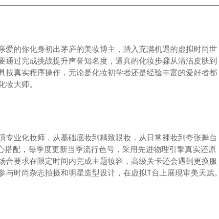
亲爱的你化身初出茅庐的美妆博主，踏入充满机遇的虚拟时尚世
要通过完成挑战提升声誉知名度，逼真的化妆步骤从清洁皮肤到
具按真实程序操作，无论是化妆初学者还是经验丰富的爱好者都
化妆大师。
演专业化妆师，从基础底妆到精致眼妆，从日常裸妆到夸张舞台
随心搭配，每季度更新当季流行色号，采用先进物理引擎真实还原
场合要求在限定时间内完成主题妆容，高级关卡还会遇到更换服
参与时尚杂志拍摄和明星造型设计，在虚拟T台上展现审美天赋