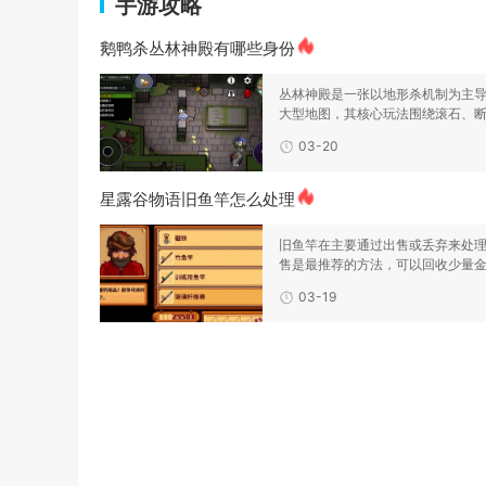
手游攻略
鹅鸭杀丛林神殿有哪些身份
丛林神殿是一张以地形杀机制为主
大型地图，其核心玩法围绕滚石、
投喂神明三大致命地
03-20
星露谷物语旧鱼竿怎么处理
旧鱼竿在主要通过出售或丢弃来处
售是最推荐的方法，可以回收少量
腾出背包空间。要出
03-19