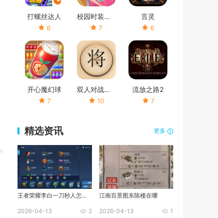
打螺丝达人
校园时装店破解版
言灵
6
7
6
开心魔幻球
双人对战象棋
流放之路2
7
10
7
精选资讯
更多
王者荣耀李白一刀秒人怎么出装
江南百景图东陈楼在哪
2026-04-13
2
2026-04-13
1