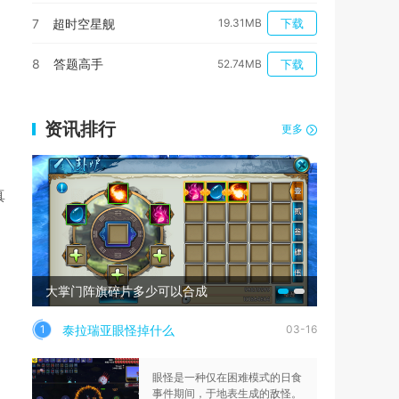
7
超时空星舰
19.31MB
下载
8
答题高手
52.74MB
下载
资讯排行
更多
真
大掌门阵旗碎片多少可以合成
方舟生存进
泰拉瑞亚眼怪掉什么
1
03-16
眼怪是一种仅在困难模式的日食
事件期间，于地表生成的敌怪。