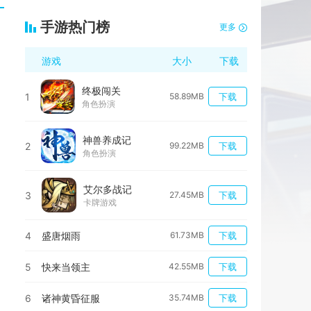
手游热门榜
更多
游戏
大小
下载
终极闯关
1
58.89MB
下载
角色扮演
神兽养成记
2
99.22MB
下载
角色扮演
艾尔多战记
3
27.45MB
下载
卡牌游戏
4
盛唐烟雨
61.73MB
下载
。
5
快来当领主
42.55MB
下载
6
诸神黄昏征服
35.74MB
下载