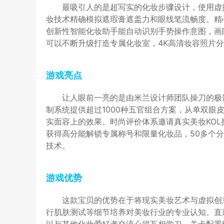
最吸引人的是超写实的化妆步骤设计，使用虚
妆技术精确模拟遮瑕膏遮盖力和眼线笔流畅度。精
创新性智能化妆助手能自动识别手势操作意图，画
可以不断升级打造专属化妆室，4K高清妆容照片
游戏亮点
让人眼前一亮的是由米兰设计师团队操刀的极
制系统提供超过1000种五官组合方案，从单双眼
实面容上的效果。时尚评价体系邀请真实美妆KO
获得高分能解锁专属称号和限量化妆品，50多个
技术。
游戏优势
这款宝贝的优势在于将现实美妆艺术与虚拟创
行肌肤测试等细节培养对美妆行业的专业认知。直