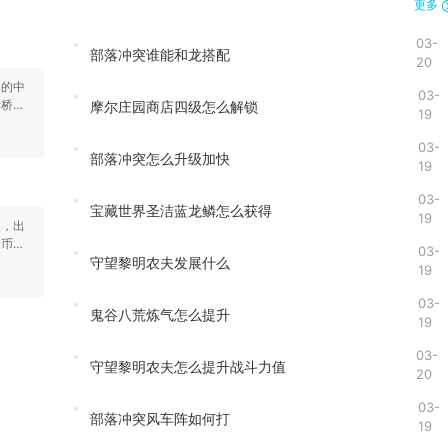
更多
03-
部落冲突谁能和龙搭配
20
导的中
03-
断桥与
摩尔庄园商店四级怎么解锁
19
03-
部落冲突怎么升级加快
19
03-
宝藏世界圣洁蓝龙鳞怎么获得
19
理，出
金币并
03-
守望黎明农夫发展什么
19
03-
鬼谷八荒炼气怎么提升
19
03-
守望黎明农夫怎么提升战斗力值
20
03-
部落冲突风车阵如何打
19