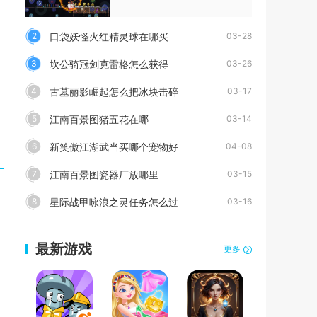
口袋妖怪火红精灵球在哪买
2
03-28
坎公骑冠剑克雷格怎么获得
3
03-26
古墓丽影崛起怎么把冰块击碎
4
03-17
江南百景图猪五花在哪
5
03-14
新笑傲江湖武当买哪个宠物好
6
04-08
江南百景图瓷器厂放哪里
7
03-15
星际战甲咏浪之灵任务怎么过
8
03-16
最新游戏
更多