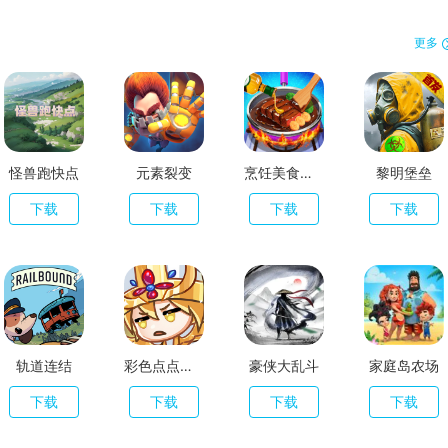
更多
怪兽跑快点
元素裂变
烹饪美食农场
黎明堡垒
下载
下载
下载
下载
轨道连结
彩色点点战争
豪侠大乱斗
家庭岛农场
下载
下载
下载
下载