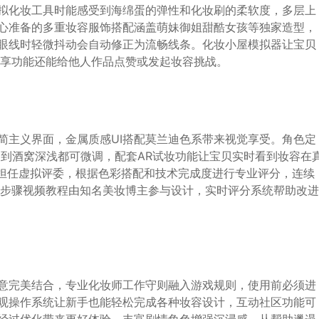
拟化妆工具时能感受到海绵蛋的弹性和化妆刷的柔软度，多层上
心准备的多重妆容服饰搭配涵盖萌妹御姐甜酷女孩等独家造型，
眼线时轻微抖动会自动修正为流畅线条。化妆小屋模拟器让宝贝
分享功能还能给他人作品点赞或发起妆容挑战。
简主义界面，金属质感UI搭配莫兰迪色系带来视觉享受。角色定
皮到酒窝深浅都可微调，配套AR试妆功能让宝贝实时看到妆容在
L担任虚拟评委，根据色彩搭配和技术完成度进行专业评分，连续
分步骤视频教程由知名美妆博主参与设计，实时评分系统帮助改进
意完美结合，专业化妆师工作守则融入游戏规则，使用前必须进
观操作系统让新手也能轻松完成各种妆容设计，互动社区功能可