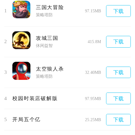
三国大冒险
1
下载
97.15MB
策略塔防
攻城三国
2
下载
415.8M
休闲益智
太空狼人杀
3
下载
32.40MB
策略塔防
4
校园时装店破解版
下载
97.95MB
5
开局五个亿
下载
25.25MB