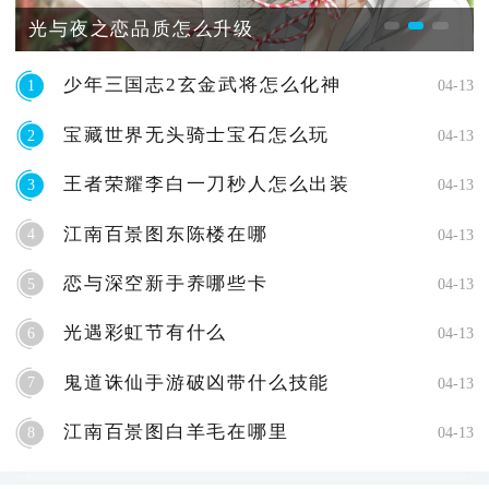
光与夜之恋品质怎么升级
少年三国志2玄金武将怎么化神
1
04-13
宝藏世界无头骑士宝石怎么玩
2
04-13
王者荣耀李白一刀秒人怎么出装
3
04-13
江南百景图东陈楼在哪
4
04-13
恋与深空新手养哪些卡
5
04-13
光遇彩虹节有什么
6
04-13
鬼道诛仙手游破凶带什么技能
7
04-13
江南百景图白羊毛在哪里
8
04-13