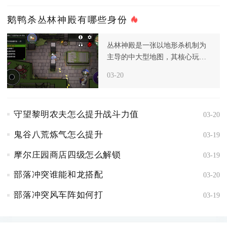
鹅鸭杀丛林神殿有哪些身份
丛林神殿是一张以地形杀机制为
主导的中大型地图，其核心玩法
围绕滚石、断桥与投喂神明三大
03-20
致命地
守望黎明农夫怎么提升战斗力值
03-20
鬼谷八荒炼气怎么提升
03-19
摩尔庄园商店四级怎么解锁
03-19
部落冲突谁能和龙搭配
03-20
部落冲突风车阵如何打
03-19