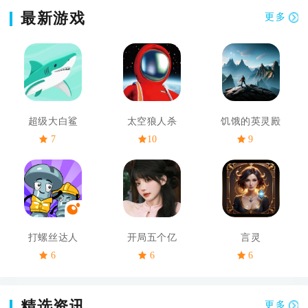
最新游戏
更多
超级大白鲨
太空狼人杀
饥饿的英灵殿
7
10
9
打螺丝达人
开局五个亿
言灵
6
6
6
精选资讯
更多