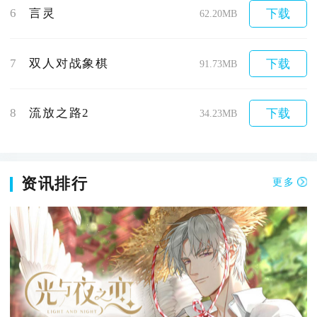
6
言灵
下载
62.20MB
7
双人对战象棋
下载
91.73MB
8
流放之路2
下载
34.23MB
资讯排行
更多