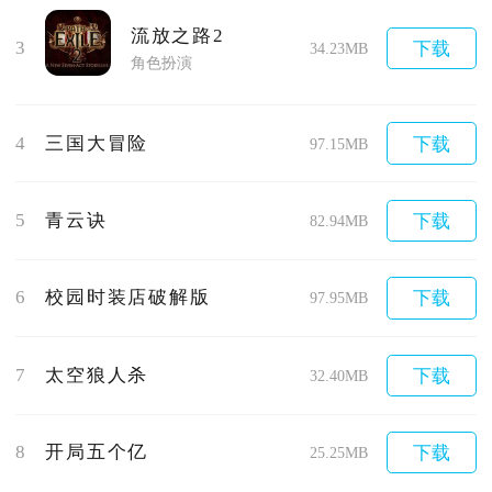
流放之路2
3
下载
34.23MB
角色扮演
4
三国大冒险
下载
97.15MB
5
青云诀
下载
82.94MB
6
校园时装店破解版
下载
97.95MB
7
太空狼人杀
下载
32.40MB
8
开局五个亿
下载
25.25MB