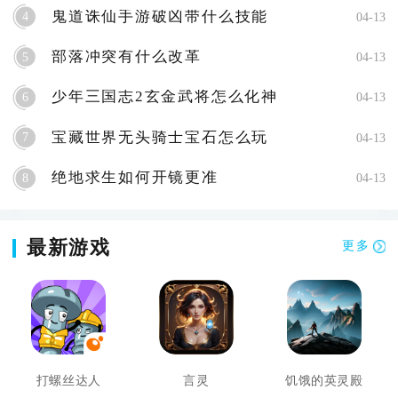
鬼道诛仙手游破凶带什么技能
4
04-13
部落冲突有什么改革
5
04-13
少年三国志2玄金武将怎么化神
6
04-13
宝藏世界无头骑士宝石怎么玩
7
04-13
绝地求生如何开镜更准
8
04-13
最新游戏
更多
打螺丝达人
言灵
饥饿的英灵殿