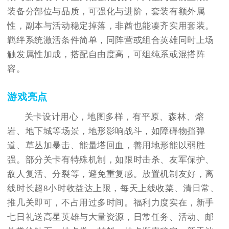
装备分部位与品质，可强化与进阶，套装有额外属
性，副本与活动稳定掉落，非酋也能凑齐实用套装。
羁绊系统激活条件简单，同阵营或组合英雄同时上场
触发属性加成，搭配自由度高，可组纯系或混搭阵
容。
游戏亮点
关卡设计用心，地图多样，有平原、森林、熔
岩、地下城等场景，地形影响战斗，如障碍物挡弹
道、草丛加暴击、能量塔回血，善用地形能以弱胜
强。部分关卡有特殊机制，如限时击杀、友军保护、
敌人复活、分裂等，避免重复感。放置机制友好，离
线时长超8小时收益达上限，每天上线收菜、清日常、
推几关即可，不占用过多时间。福利力度实在，新手
七日礼送高星英雄与大量资源，日常任务、活动、邮