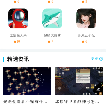
6
6
9
太空狼人杀
超级大白鲨
开局五个亿
10
7
6
精选资讯
更多
光遇创造者斗篷有什么用
冰原守卫者战神弓怎么用