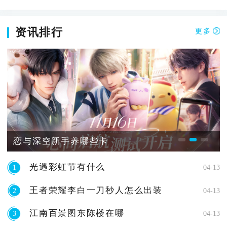
资讯排行
更多
恋与深空新手养哪些卡
光遇彩虹节有什么
1
04-13
王者荣耀李白一刀秒人怎么出装
2
04-13
江南百景图东陈楼在哪
3
04-13