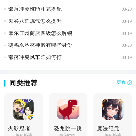
部落冲突谁能和龙搭配
03-20
鬼谷八荒炼气怎么提升
03-19
摩尔庄园商店四级怎么解锁
03-19
鹅鸭杀丛林神殿有哪些身份
03-20
部落冲突风车阵如何打
03-19
同类推荐
更多
火影忍者忍者新世代
恐龙跳一跳
魔法纪元游戏软件
角色扮演
休闲益智
角色扮演