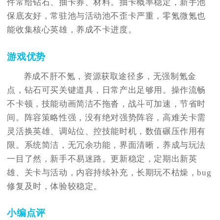
件常给钻石、抽卡券、材料。抽卡概率稳定，新手池
保底友好，常驻池与活动池不歪卡严重，零氪微氪也
能收集核心英雄，养成不卡进度。
游戏优势
养成不肝不氪，资源获取途径多，无强制氪金
点，钻石可买关键道具，日常产出足够用。操作流畅
不卡顿，技能动画简洁不拖沓，战斗可加速，节省时
间。阵容策略性强，没有绝对强势阵容，高难关卡需
灵活换英雄、调站位、控技能时机，数值碾压作用有
限。系统简洁，无冗余功能，界面清晰，养成与玩法
一目了然，新手不易迷路。更新稳定，定期出新英
雄、关卡与活动，内容持续补充，长期玩不枯燥，bug
修复及时，体验较稳定。
小编点评