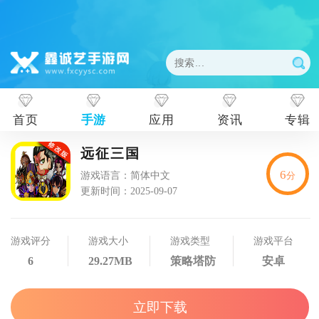
首页
手游
应用
资讯
专辑
远征三国
6
游戏语言：简体中文
分
更新时间：2025-09-07
游戏评分
游戏大小
游戏类型
游戏平台
6
29.27MB
策略塔防
安卓
立即下载