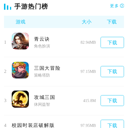
手游热门榜
更多
游戏
大小
下载
青云诀
1
下载
82.94MB
角色扮演
三国大冒险
2
下载
97.15MB
策略塔防
攻城三国
3
下载
415.8M
休闲益智
4
校园时装店破解版
下载
97.95MB