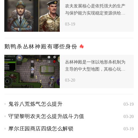
农夫发展核心是依托强大的生产
与保护能力实现稳定资源供给，
而非主动进攻，进入后期后，资
03-19
源和食
鹅鸭杀丛林神殿有哪些身份
丛林神殿是一张以地形杀机制为
主导的中大型地图，其核心玩法
围绕滚石、断桥与投喂神明三大
03-20
致命地
鬼谷八荒炼气怎么提升
03-19
守望黎明农夫怎么提升战斗力值
03-20
摩尔庄园商店四级怎么解锁
03-19