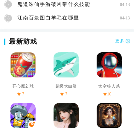
鬼道诛仙手游破凶带什么技能
7
04-13
江南百景图白羊毛在哪里
8
04-13
最新游戏
更多
开心魔幻球
超级大白鲨
太空狼人杀
7
7
10