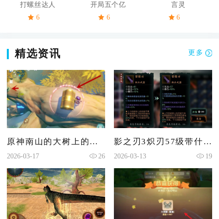
打螺丝达人
开局五个亿
言灵
6
6
6
精选资讯
更多
原神南山的大树上的宝箱怎么开
影之刃3炽刃57级带什么武器
2026-03-17
26
2026-03-13
19