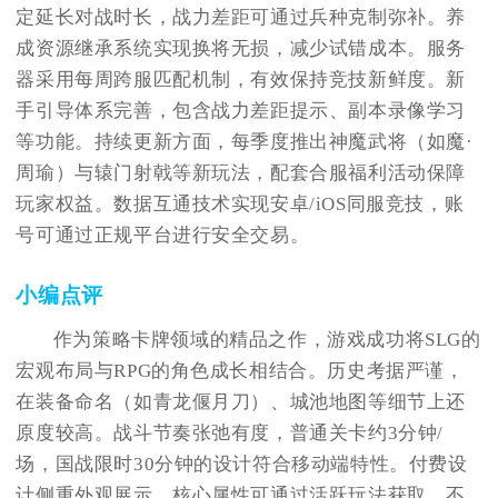
定延长对战时长，战力差距可通过兵种克制弥补。养
成资源继承系统实现换将无损，减少试错成本。服务
器采用每周跨服匹配机制，有效保持竞技新鲜度。新
手引导体系完善，包含战力差距提示、副本录像学习
等功能。持续更新方面，每季度推出神魔武将（如魔·
周瑜）与辕门射戟等新玩法，配套合服福利活动保障
玩家权益。数据互通技术实现安卓/iOS同服竞技，账
号可通过正规平台进行安全交易。
小编点评
作为策略卡牌领域的精品之作，游戏成功将SLG的
宏观布局与RPG的角色成长相结合。历史考据严谨，
在装备命名（如青龙偃月刀）、城池地图等细节上还
原度较高。战斗节奏张弛有度，普通关卡约3分钟/
场，国战限时30分钟的设计符合移动端特性。付费设
计侧重外观展示，核心属性可通过活跃玩法获取。不