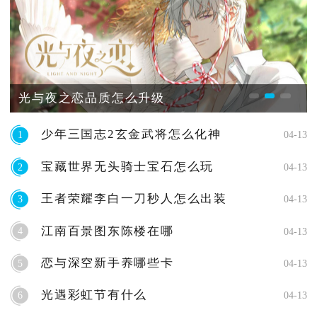
光与夜之恋品质怎么升级
少年三国志2玄金武将怎么化神
1
04-13
宝藏世界无头骑士宝石怎么玩
2
04-13
王者荣耀李白一刀秒人怎么出装
3
04-13
江南百景图东陈楼在哪
4
04-13
恋与深空新手养哪些卡
5
04-13
光遇彩虹节有什么
6
04-13