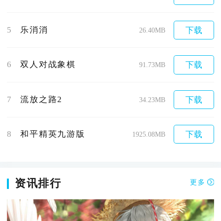
5
乐消消
下载
26.40MB
6
双人对战象棋
下载
91.73MB
7
流放之路2
下载
34.23MB
8
和平精英九游版
下载
1925.08MB
资讯排行
更多