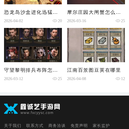
恐龙岛沙盒进化迅猛龙在哪
摩尔庄园大闸蟹怎么点亮
2026-04-02
20
2026-03-16
25
守望黎明排兵布阵怎么用技能
江南百景图豆荚在哪里
2026-03-12
25
2026-04-08
12
关于我们
联系方式
商务洽谈
免责声明
家长监护