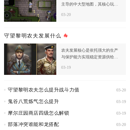
主导的中大型地图，其核心玩法
围绕滚石、断桥与投喂神明三大
03-20
致命地
守望黎明农夫发展什么
农夫发展核心是依托强大的生产
与保护能力实现稳定资源供给，
而非主动进攻，进入后期后，资
03-19
源和食
守望黎明农夫怎么提升战斗力值
03-20
鬼谷八荒炼气怎么提升
03-19
摩尔庄园商店四级怎么解锁
03-19
部落冲突谁能和龙搭配
03-20