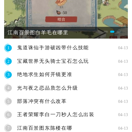
江南百景图白羊毛在哪里
鬼道诛仙手游破凶带什么技能
1
04-13
宝藏世界无头骑士宝石怎么玩
2
04-13
绝地求生如何开镜更准
3
04-13
光与夜之恋品质怎么升级
4
04-13
部落冲突有什么改革
5
04-13
王者荣耀李白一刀秒人怎么出装
6
04-13
江南百景图东陈楼在哪
7
04-13