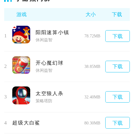
游戏
大小
下载
阳阳速算小镇
1
下载
78.72MB
休闲益智
开心魔幻球
2
下载
38.85MB
休闲益智
太空狼人杀
3
下载
32.40MB
策略塔防
4
超级大白鲨
下载
80.30MB