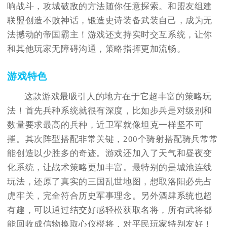
响战斗，攻城破敌的方法随你任意探索。和盟友组建
联盟创造不败神话，锻造史诗装备武装自己，成为无
法撼动的帝国霸主！游戏还支持实时交互系统，让你
和其他玩家无障碍沟通，策略指挥更加流畅。
游戏特色
这款游戏最吸引人的地方在于它超丰富的策略玩
法！首先兵种系统就很有深度，比如步兵是对级别和
数量要求最高的兵种，近卫军就像坦克一样坚不可
摧。其次阵型搭配非常关键，200个骑射搭配骑兵常常
能创造以少胜多的奇迹。游戏还加入了天气和昼夜变
化系统，让战术策略更加丰富。最特别的是城池连线
玩法，还原了真实的三国乱世地图，想取洛阳必先占
虎牢关，完全符合历史军事理念。另外酒肆系统也超
有趣，可以通过结交好感轻松获取名将，所有武将都
能回收成信物换取心仪橙将，对平民玩家特别友好！