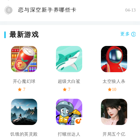
恋与深空新手养哪些卡
8
04-13
最新游戏
更多
开心魔幻球
超级大白鲨
太空狼人杀
7
7
10
饥饿的英灵殿
打螺丝达人
开局五个亿