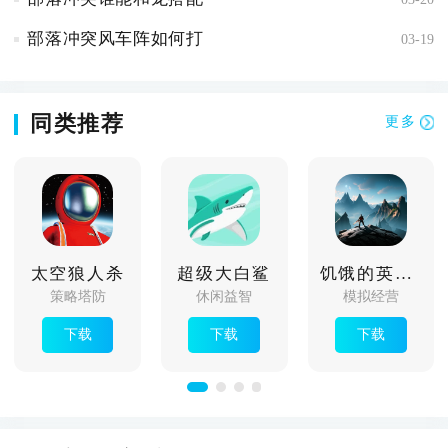
部落冲突风车阵如何打
03-19
同类推荐
更多
太空狼人杀
超级大白鲨
饥饿的英灵殿
策略塔防
休闲益智
模拟经营
下载
下载
下载