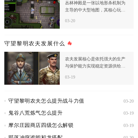
丛林神殿是一张以地形杀机制为
主导的中大型地图，其核心玩法
围绕滚石、断桥与投喂神明三大
03-20
致命地
守望黎明农夫发展什么
农夫发展核心是依托强大的生产
与保护能力实现稳定资源供给，
而非主动进攻，进入后期后，资
03-19
源和食
守望黎明农夫怎么提升战斗力值
03-20
鬼谷八荒炼气怎么提升
03-19
摩尔庄园商店四级怎么解锁
03-19
部落冲突谁能和龙搭配
03-20