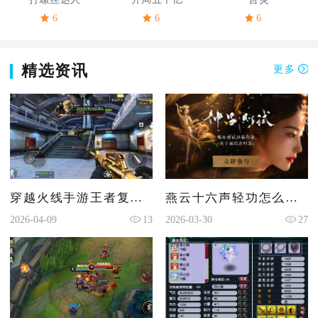
6
6
6
精选资讯
更多
穿越火线手游王者复仇者有属性吗
燕云十六声轻功怎么装配
2026-04-09
13
2026-03-30
27