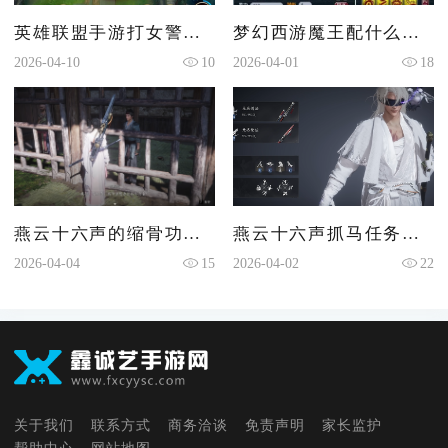
英雄联盟手游打女警用什么组合
梦幻西游魔王配什么宝石
2026-04-10
10
2026-04-01
18
燕云十六声的缩骨功在哪
燕云十六声抓马任务咋做
2026-04-04
15
2026-04-02
22
关于我们
联系方式
商务洽谈
免责声明
家长监护