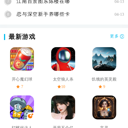
江南百景图东陈楼在哪
7
04-13
恋与深空新手养哪些卡
8
04-13
最新游戏
更多
开心魔幻球
太空狼人杀
饥饿的英灵殿
7
10
9
打螺丝达人
开局五个亿
言灵