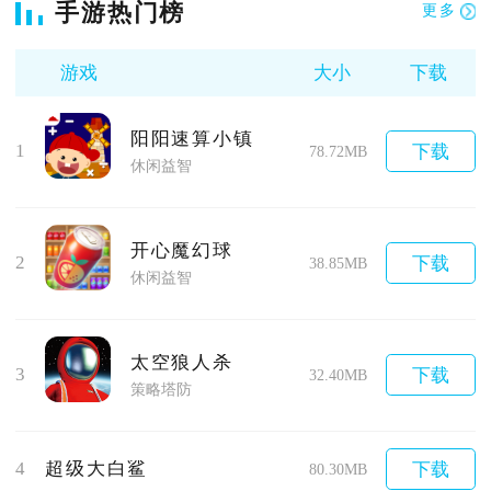
手游热门榜
更多
游戏
大小
下载
阳阳速算小镇
1
下载
78.72MB
休闲益智
开心魔幻球
2
下载
38.85MB
休闲益智
太空狼人杀
3
下载
32.40MB
策略塔防
4
超级大白鲨
下载
80.30MB