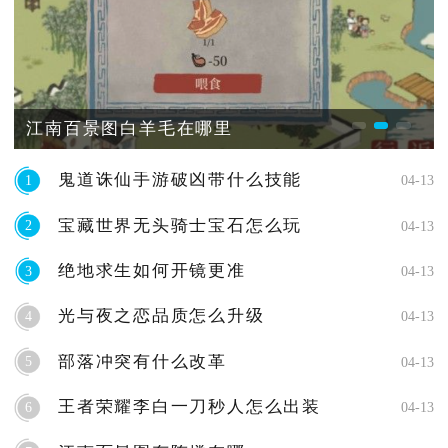
江南百景图白羊毛在哪里
鬼道诛仙手游破凶带什么技能
1
04-13
宝藏世界无头骑士宝石怎么玩
2
04-13
绝地求生如何开镜更准
3
04-13
光与夜之恋品质怎么升级
4
04-13
部落冲突有什么改革
5
04-13
王者荣耀李白一刀秒人怎么出装
6
04-13