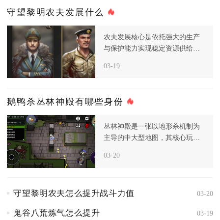
守望黎明农夫发展什么
农夫发展核心是依托强大的生产
与保护能力实现稳定资源供给，
而非主动进攻，进入后期后，资
03-19
源和食
鹅鸭杀丛林神殿有哪些身份
丛林神殿是一张以地形杀机制为
主导的中大型地图，其核心玩法
围绕滚石、断桥与投喂神明三大
03-20
致命地
守望黎明农夫怎么提升战斗力值
03-20
鬼谷八荒炼气怎么提升
03-19