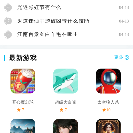
光遇彩虹节有什么
6
04-13
鬼道诛仙手游破凶带什么技能
7
04-13
江南百景图白羊毛在哪里
8
04-13
最新游戏
更多
开心魔幻球
超级大白鲨
太空狼人杀
7
7
10