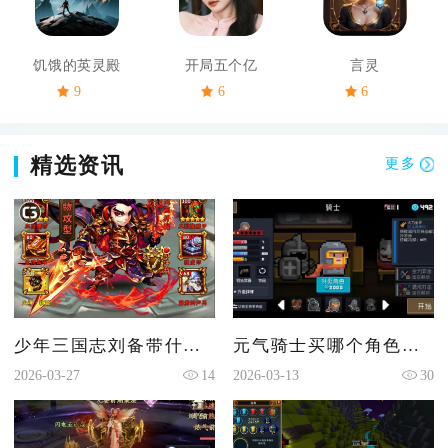
饥饿的英灵殿
开局五个亿
言灵
9
6
6
精选资讯
更多
少年三国志刘备带什么装备
元气骑士买哪个角色最值
2026-03-27
14
2026-03-13
30