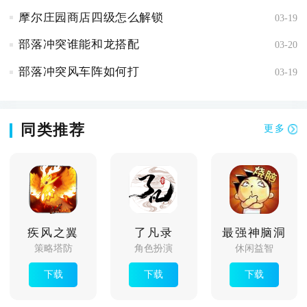
摩尔庄园商店四级怎么解锁
03-19
部落冲突谁能和龙搭配
03-20
部落冲突风车阵如何打
03-19
同类推荐
更多
疾风之翼
了凡录
最强神脑洞
策略塔防
角色扮演
休闲益智
下载
下载
下载