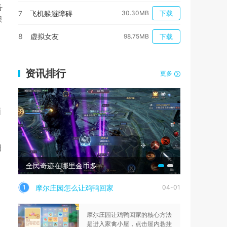
备
7
飞机躲避障碍
30.30MB
下载
保
8
虚拟女友
98.75MB
下载
资讯排行
更多
画
细
全民奇迹在哪里金币多
三角洲行动
摩尔庄园怎么让鸡鸭回家
1
04-01
摩尔庄园让鸡鸭回家的核心方法
是进入家禽小屋，点击屋内悬挂