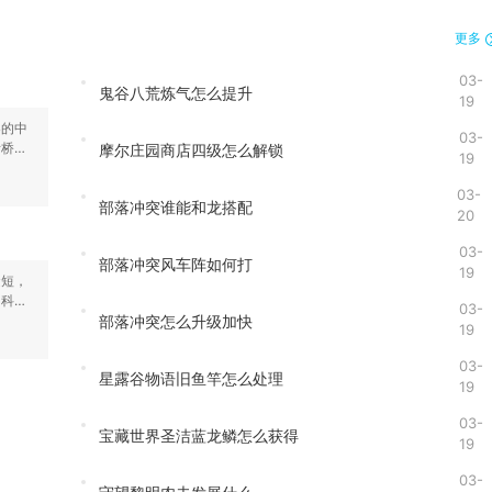
更多
03-
鬼谷八荒炼气怎么提升
19
导的中
03-
断桥与
摩尔庄园商店四级怎么解锁
19
03-
部落冲突谁能和龙搭配
20
03-
部落冲突风车阵如何打
19
避短，
和科技
03-
部落冲突怎么升级加快
19
03-
星露谷物语旧鱼竿怎么处理
19
03-
宝藏世界圣洁蓝龙鳞怎么获得
19
03-