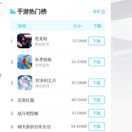
手游热门榜
更多
游戏
大小
下载
苍龙劫
1
72.13MB
下载
角色扮演
长矛快跑
2
24.31MB
下载
休闲益智
登
对决剑之川
3
82.39MB
下载
角色扮演
4
完美红颜
89.70MB
下载
5
战斗吧陀螺
31.39MB
下载
6
聊天群的日常生活
54.40MB
下载