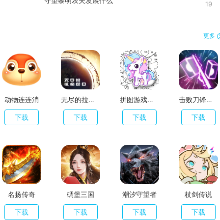
守望黎明农夫发展什么
19
更多
动物连连消
无尽的拉格朗日
拼图游戏大师
击败刀锋英雄冲刺舞
下载
下载
下载
下载
名扬传奇
碉堡三国
潮汐守望者
杖剑传说
下载
下载
下载
下载