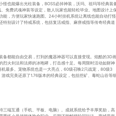
小怪也能爆出光柱装备，BOSS必掉神装，沃玛、祖玛等经典装
零氪、免费武魂神装等设定，散人玩家也能轻松毕业。地图设计上
功能，方便玩家快速跑图。24小时挂机系统让离线也能自动打怪
还特别设计了特戒系统，包括复活戒指、麻痹戒指等传奇经典道
装备都能自由交易，打到的魔器神器可以直接变现。炫酷的3D
的烈火剑法和法师的冰咆哮，打击感十足。每周限时活动如财神
商机最多。宠物系统也是一大亮点，60级召唤2只战宠，80级3
，游戏完美还原了1.76版本的经典设定，包括挖矿、毒蛇山谷等
持三端互通（手机、平板、电脑）。成就系统给予丰厚奖励，高