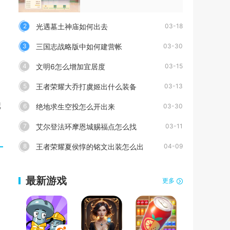
光遇墓土神庙如何出去
2
03-18
三国志战略版中如何建营帐
3
03-30
文明6怎么增加宜居度
4
03-15
王者荣耀大乔打虞姬出什么装备
5
03-13
把
绝地求生空投怎么开出来
6
03-30
艾尔登法环摩恩城赐福点怎么找
7
03-11
王者荣耀夏侯惇的铭文出装怎么出
8
04-09
最新游戏
更多