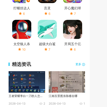
打螺丝达人
言灵
开心魔幻球
6
6
7
太空狼人杀
超级大白鲨
开局五个亿
10
7
6
精选资讯
更多
王者荣耀李白一刀秒人怎么出装
江南百景图东陈楼在哪
2026-04-13
2
2026-04-13
1