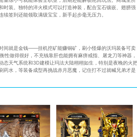
需重练小号就能体验全职业，后期还能解锁轮回玩法。商城里所
和时装。独特的淬火模式可以打造神装，配合宝石镶嵌、翅膀强
连续签到还能领取满级宝宝，新手起步毫无压力。
时间就是金钱——挂机挖矿能赚铜矿，刷小怪爆的沃玛装备可卖
平衡性做得很好，不充钱靠肝也能拥有麻痹戒指、屠龙刀等神器，
动态天气系统和3D建模让玛法大陆栩栩如生，特别是夜晚的火
刷药水，等装备成型再挑战赤月恶魔，记住打不过就喊兄弟才是