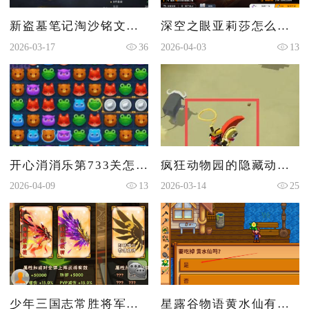
新盗墓笔记淘沙铭文带什么好
深空之眼亚莉莎怎么获得
2026-03-17
36
2026-04-03
13
开心消消乐第733关怎么过
疯狂动物园的隐藏动物怎么抓
2026-04-09
13
2026-03-14
25
少年三国志常胜将军赵云怎么得
星露谷物语黄水仙有什么作用