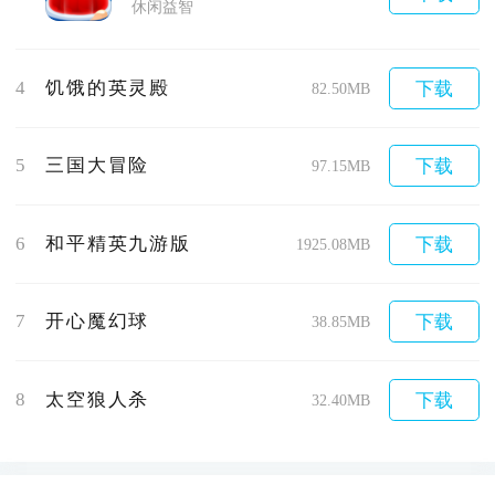
休闲益智
4
饥饿的英灵殿
下载
82.50MB
5
三国大冒险
下载
97.15MB
6
和平精英九游版
下载
1925.08MB
7
开心魔幻球
下载
38.85MB
8
太空狼人杀
下载
32.40MB