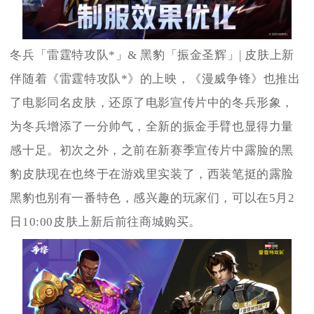
冬兵「雷霆特攻队*」& 黑豹「振金圣辉」| 皮肤上新
伴随着《雷霆特攻队*》的上映，《漫威争锋》也推出
了电影同名皮肤，还原了电影宣传片中的冬兵形象，
为冬兵增添了一分帅气，全新的振金手臂也显得力量
感十足。初次之外，之前在新赛季宣传片中露脸的黑
豹皮肤现在也终于在游戏里实装了，西装笔挺的露脸
黑豹也别有一番特色，感兴趣的玩家们，可以在5月2
日10:00皮肤上新后前往商城购买。