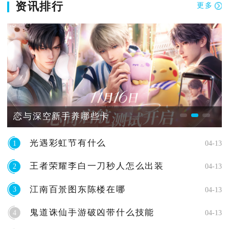
资讯排行
更多
恋与深空新手养哪些卡
光遇彩虹节有什么
1
04-13
王者荣耀李白一刀秒人怎么出装
2
04-13
江南百景图东陈楼在哪
3
04-13
鬼道诛仙手游破凶带什么技能
4
04-13