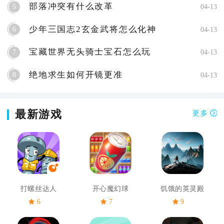
部落冲突有什么改革
5
04-13
少年三国志2玄金武将怎么化神
6
04-13
宝藏世界无头骑士宝石怎么玩
7
04-13
绝地求生如何开镜更准
8
04-13
最新游戏
更多
打螺丝达人
开心魔幻球
饥饿的英灵殿
6
7
9