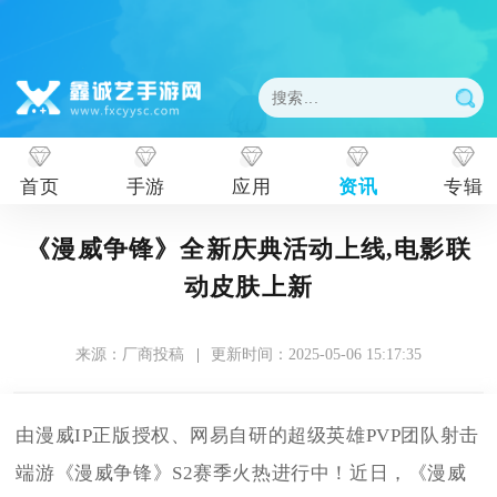
首页
手游
应用
资讯
专辑
《漫威争锋》全新庆典活动上线,电影联
动皮肤上新
来源：厂商投稿
|
更新时间：2025-05-06 15:17:35
由漫威IP正版授权、网易自研的超级英雄PVP团队射击
端游《漫威争锋》S2赛季火热进行中！近日，《漫威