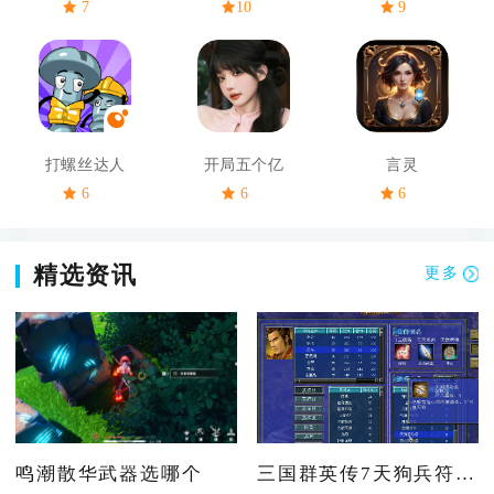
7
10
9
打螺丝达人
开局五个亿
言灵
6
6
6
精选资讯
更多
鸣潮散华武器选哪个
三国群英传7天狗兵符怎么买