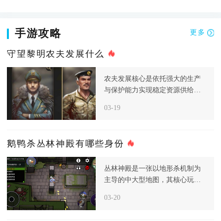
手游攻略
更多
守望黎明农夫发展什么
农夫发展核心是依托强大的生产
与保护能力实现稳定资源供给，
而非主动进攻，进入后期后，资
03-19
源和食
鹅鸭杀丛林神殿有哪些身份
丛林神殿是一张以地形杀机制为
主导的中大型地图，其核心玩法
围绕滚石、断桥与投喂神明三大
03-20
致命地