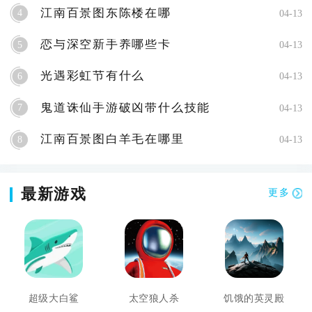
江南百景图东陈楼在哪
4
04-13
恋与深空新手养哪些卡
5
04-13
光遇彩虹节有什么
6
04-13
鬼道诛仙手游破凶带什么技能
7
04-13
江南百景图白羊毛在哪里
8
04-13
最新游戏
更多
超级大白鲨
太空狼人杀
饥饿的英灵殿